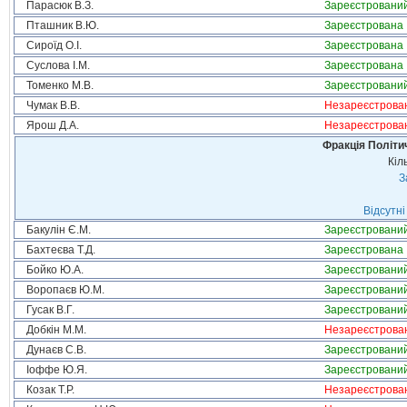
Парасюк В.З.
Зареєстровани
Пташник В.Ю.
Зареєстрована
Сироїд О.І.
Зареєстрована
Суслова І.М.
Зареєстрована
Томенко М.В.
Зареєстровани
Чумак В.В.
Незареєстрова
Ярош Д.А.
Незареєстрова
Фракція Політич
Кіл
З
Відсутні
Бакулін Є.М.
Зареєстровани
Бахтеєва Т.Д.
Зареєстрована
Бойко Ю.А.
Зареєстровани
Воропаєв Ю.М.
Зареєстровани
Гусак В.Г.
Зареєстровани
Добкін М.М.
Незареєстрова
Дунаєв С.В.
Зареєстровани
Іоффе Ю.Я.
Зареєстровани
Козак Т.Р.
Незареєстрова