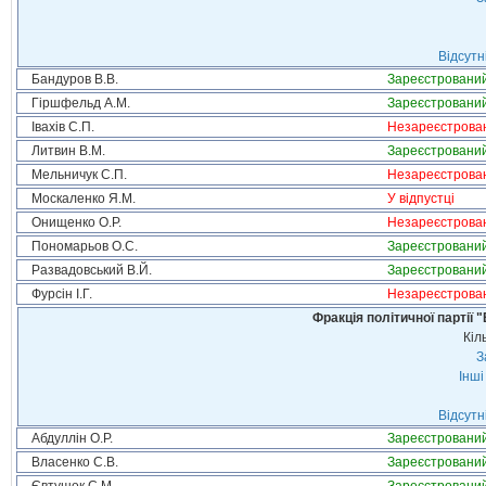
Відсутн
Бандуров В.В.
Зареєстровани
Гіршфельд А.М.
Зареєстровани
Івахів С.П.
Незареєстрова
Литвин В.М.
Зареєстровани
Мельничук С.П.
Незареєстрова
Москаленко Я.М.
У відпустці
Онищенко О.Р.
Незареєстрова
Пономарьов О.С.
Зареєстровани
Развадовський В.Й.
Зареєстровани
Фурсін І.Г.
Незареєстрова
Фракція політичної партії
Кіл
З
Інші
Відсутн
Абдуллін О.Р.
Зареєстровани
Власенко С.В.
Зареєстровани