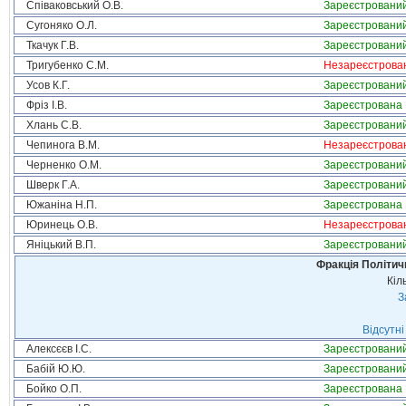
Співаковський О.В.
Зареєстровани
Сугоняко О.Л.
Зареєстровани
Ткачук Г.В.
Зареєстровани
Тригубенко С.М.
Незареєстрова
Усов К.Г.
Зареєстровани
Фріз І.В.
Зареєстрована
Хлань С.В.
Зареєстровани
Чепинога В.М.
Незареєстрова
Черненко О.М.
Зареєстровани
Шверк Г.А.
Зареєстровани
Южаніна Н.П.
Зареєстрована
Юринець О.В.
Незареєстрова
Яніцький В.П.
Зареєстровани
Фракція Політи
Кіл
З
Відсутні
Алексєєв І.С.
Зареєстровани
Бабій Ю.Ю.
Зареєстровани
Бойко О.П.
Зареєстрована