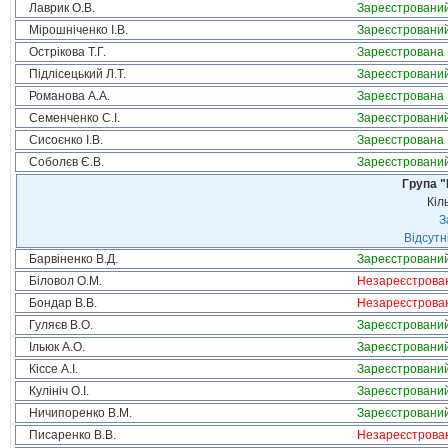
Лаврик О.В.
Зареєстровани
Мірошніченко І.В.
Зареєстровани
Острікова Т.Г.
Зареєстрована
Підлісецький Л.Т.
Зареєстровани
Романова А.А.
Зареєстрована
Семенченко С.І.
Зареєстровани
Сисоєнко І.В.
Зареєстрована
Соболєв Є.В.
Зареєстровани
Група "
Кіл
З
Відсутн
Барвіненко В.Д.
Зареєстровани
Біловол О.М.
Незареєстрова
Бондар В.В.
Незареєстрова
Гуляєв В.О.
Зареєстровани
Ільюк А.О.
Зареєстровани
Кіссе А.І.
Зареєстровани
Кулініч О.І.
Зареєстровани
Ничипоренко В.М.
Зареєстровани
Писаренко В.В.
Незареєстрова