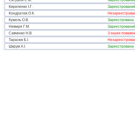
Євтушок С.М.
Зареєстровани
Кириленко І.Г.
Зареєстровани
Кондратюк О.К.
Незареєстрова
Кужель О.В.
Зареєстрована
Немиря Г.М.
Зареєстровани
Савченко Н.В.
З інших поважн
Тарасюк Б.І.
Незареєстрова
Шкрум А.І.
Зареєстрована