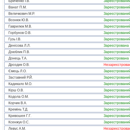
Бриченко І.В.
Зареєстровани
Ванат П.М.
Зареєстровани
Величкович М.Р.
Зареєстровани
Вознюк Ю.В.
Зареєстровани
Гаврилюк М.В.
Зареєстровани
Горбунов О.В.
Зареєстровани
Гузь І.В.
Зареєстровани
Денісова Л.Л.
Зареєстрована
Дзюблик П.В.
Зареєстровани
Донець Т.А.
Зареєстрована
Дроздик О.В.
Незареєстрова
Ємець Л.О.
Зареєстровани
Заставний Р.Й.
Зареєстровани
Кадикало М.О.
Зареєстровани
Кірш О.В.
Зареєстровани
Кодола О.М.
Зареєстровани
Корчик В.А.
Зареєстровани
Кремінь Т.Д.
Зареєстровани
Кривошея Г.Г.
Зареєстровани
Ксенжук О.С.
Зареєстровани
Левус А.М.
Незареєстрова