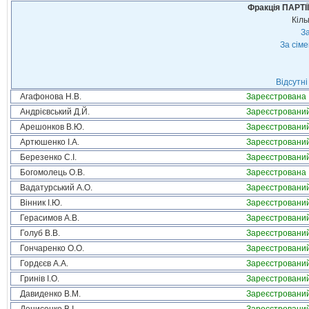
Фракція ПАРТ
Кіль
За
За сім
Відсутні
Агафонова Н.В.
Зареєстрована
Андрієвський Д.Й.
Зареєстровани
Арешонков В.Ю.
Зареєстровани
Артюшенко І.А.
Зареєстровани
Березенко С.І.
Зареєстровани
Богомолець О.В.
Зареєстрована
Вадатурський А.О.
Зареєстровани
Вінник І.Ю.
Зареєстровани
Герасимов А.В.
Зареєстровани
Голуб В.В.
Зареєстровани
Гончаренко О.О.
Зареєстровани
Гордєєв А.А.
Зареєстровани
Гринів І.О.
Зареєстровани
Давиденко В.М.
Зареєстровани