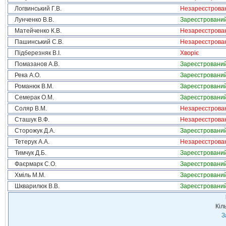
Логвинський Г.В.
Незареєстрова
Лунченко В.В.
Зареєстровани
Матейченко К.В.
Незареєстрова
Пашинський С.В.
Незареєстрова
Підберезняк В.І.
Хворіє
Помазанов А.В.
Зареєстровани
Река А.О.
Зареєстровани
Романюк В.М.
Зареєстровани
Семерак О.М.
Зареєстровани
Соляр В.М.
Незареєстрова
Сташук В.Ф.
Незареєстрова
Сторожук Д.А.
Зареєстровани
Тетерук А.А.
Незареєстрова
Тимчук Д.Б.
Зареєстровани
Фаєрмарк С.О.
Зареєстровани
Хміль М.М.
Зареєстровани
Шкварилюк В.В.
Зареєстровани
Кіл
З