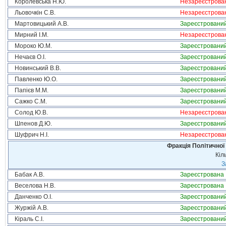
Королевська Н.Ю.
Незареєстрова
Льовочкін С.В.
Незареєстрова
Мартовицький А.В.
Зареєстровани
Мирний І.М.
Незареєстрова
Мороко Ю.М.
Зареєстровани
Нечаєв О.І.
Зареєстровани
Новинський В.В.
Зареєстровани
Павленко Ю.О.
Зареєстровани
Папієв М.М.
Зареєстровани
Сажко С.М.
Зареєстровани
Солод Ю.В.
Незареєстрова
Шпенов Д.Ю.
Зареєстровани
Шуфрич Н.І.
Незареєстрова
Фракція Політичної
Кіл
З
Бабак А.В.
Зареєстрована
Веселова Н.В.
Зареєстрована
Данченко О.І.
Зареєстровани
Журжій А.В.
Зареєстровани
Кіраль С.І.
Зареєстровани