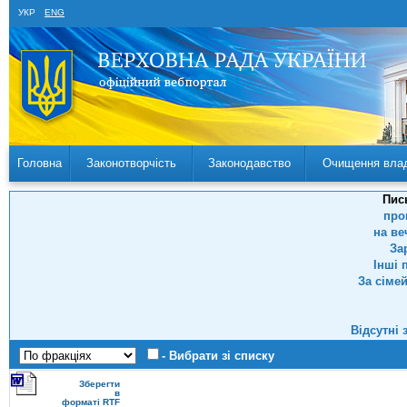
УКР
ENG
Головна
Законотворчість
Законодавство
Очищення вла
Пис
про
на ве
За
Інші 
За сіме
Відсутні 
- Вибрати зі списку
Зберегти
в
форматі RTF