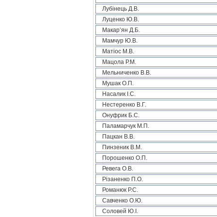
Лубінець Д.В.
Луценко Ю.В.
Макар’ян Д.Б.
Мамчур Ю.В.
Матіос М.В.
Мацола Р.М.
Мельниченко В.В.
Мушак О.П.
Насалик І.С.
Нестеренко В.Г.
Онуфрик Б.С.
Паламарчук М.П.
Пацкан В.В.
Пинзеник В.М.
Порошенко О.П.
Ревега О.В.
Різаненко П.О.
Романюк Р.С.
Савченко О.Ю.
Соловей Ю.І.