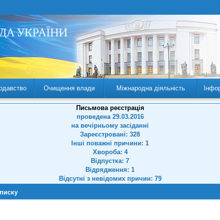
одавство
Очищення влади
Міжнародна діяльність
Інфо
Письмова реєстрація
проведена 29.03.2016
на вечірньому засіданні
Зареєстровані: 328
Інші поважні причини: 1
Хвороба: 4
Відпустка: 7
Відрядження: 1
Відсутні з невідомих причин: 79
списку