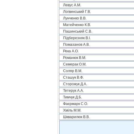
Левус А.М.
Логвинський Г.В.
Лунченко В.В.
Матейченко К.В.
Пашинський С.В.
Підберезняк В.І.
Помазанов А.В.
Река А.О.
Романюк В.М.
Семерак О.М.
Соляр В.М.
Сташук В.Ф.
Сторожук Д.А.
Тетерук А.А.
Тимчук Д.Б.
Фаєрмарк С.О.
Хміль М.М.
Шкварилюк В.В.