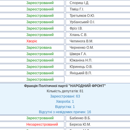
Зареєстрований
Спориш І.Д.
Зареєстрований
Тіміш Г.І.
Зареєстрований
Третьяков О.Ю.
Зареєстрований
Урбанський О.І.
Зареєстрований
Фріз І.В.
Зареєстрований
Хлань С.В.
Хворіє
Чепинога В.М.
Зареєстрована
Черненко О.М.
Зареєстрований
Шверк Г.А.
Зареєстрований
Южаніна Н.П.
Зареєстрований
Юринець О.В.
Зареєстрований
Яніцький В.П.
Зареєстрований
Фракція Політичної партії "НАРОДНИЙ ФРОНТ"
Кількість депутатів: 81
Зареєстровані: 63
Хвороба: 1
Відпустка: 1
Відсутні з невідомих причин: 16
Зареєстрований
Бабенко В.Б.
Незареєстрований
Береза Ю.М.