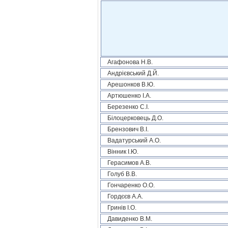
Агафонова Н.В.
Андрієвський Д.Й.
Арешонков В.Ю.
Артюшенко І.А.
Березенко С.І.
Білоцерковець Д.О.
Брензович В.І.
Вадатурський А.О.
Вінник І.Ю.
Герасимов А.В.
Голуб В.В.
Гончаренко О.О.
Гордєєв А.А.
Гринів І.О.
Давиденко В.М.