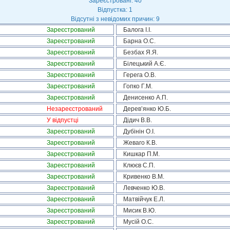
Зареєстровані: 40
Відпустка: 1
Відсутні з невідомих причин: 9
Зареєстрований
Балога І.І.
Зареєстрований
Барна О.С.
Зареєстрований
Безбах Я.Я.
Зареєстрований
Білецький А.Є.
Зареєстрований
Герега О.В.
Зареєстрований
Гопко Г.М.
Зареєстрований
Денисенко А.П.
Незареєстрований
Дерев’янко Ю.Б.
У відпустці
Дідич В.В.
Зареєстрований
Дубінін О.І.
Зареєстрований
Жеваго К.В.
Зареєстрований
Кишкар П.М.
Зареєстрований
Клюєв С.П.
Зареєстрований
Кривенко В.М.
Зареєстрований
Левченко Ю.В.
Зареєстрований
Матвійчук Е.Л.
Зареєстрований
Мисик В.Ю.
Зареєстрований
Мусій О.С.