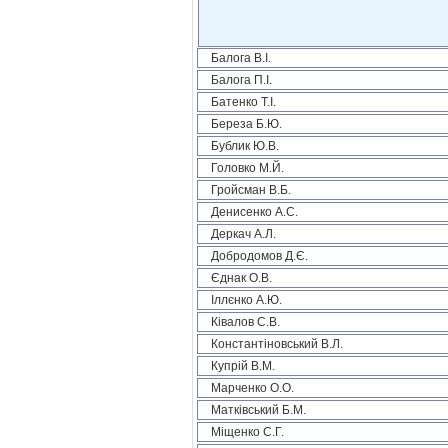
Балога В.І.
Балога П.І.
Батенко Т.І.
Береза Б.Ю.
Бублик Ю.В.
Головко М.Й.
Гройсман В.Б.
Денисенко А.С.
Деркач А.Л.
Добродомов Д.Є.
Єднак О.В.
Іллєнко А.Ю.
Ківалов С.В.
Константіновський В.Л.
Купрій В.М.
Марченко О.О.
Матківський Б.М.
Міщенко С.Г.