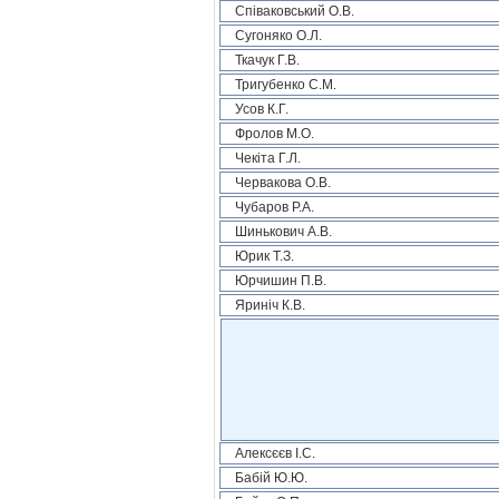
Співаковський О.В.
Сугоняко О.Л.
Ткачук Г.В.
Тригубенко С.М.
Усов К.Г.
Фролов М.О.
Чекіта Г.Л.
Червакова О.В.
Чубаров Р.А.
Шинькович А.В.
Юрик Т.З.
Юрчишин П.В.
Яриніч К.В.
Алексєєв І.С.
Бабій Ю.Ю.