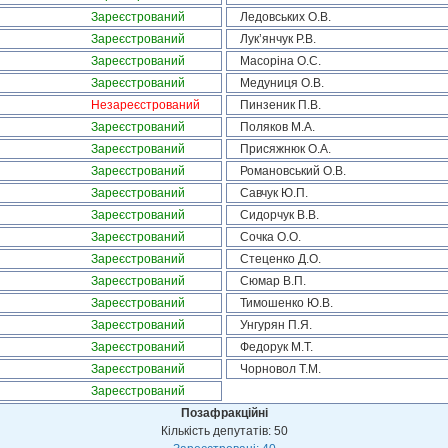
Зареєстрований
Ледовських О.В.
Зареєстрований
Лук’янчук Р.В.
Зареєстрований
Масоріна О.С.
Зареєстрований
Медуниця О.В.
Незареєстрований
Пинзеник П.В.
Зареєстрований
Поляков М.А.
Зареєстрований
Присяжнюк О.А.
Зареєстрований
Романовський О.В.
Зареєстрований
Савчук Ю.П.
Зареєстрований
Сидорчук В.В.
Зареєстрований
Сочка О.О.
Зареєстрований
Стеценко Д.О.
Зареєстрований
Сюмар В.П.
Зареєстрований
Тимошенко Ю.В.
Зареєстрований
Унгурян П.Я.
Зареєстрований
Федорук М.Т.
Зареєстрований
Чорновол Т.М.
Зареєстрований
Позафракційні
Кількість депутатів: 50