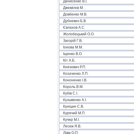
Денисенко В.І.
Джемілєв М. .
Довбенко М.В.
Дубневич Б.В.
Євлахов А.С.
Жолобецький О.О.
Загорій Г.В.
Іонова М.М.
Іщенко В.О.
Кіт А.Б.
Князевич Р.П.
Козаченко Л.П.
Кононенко І.В.
Король В.М.
Кубів С.І.
Кузьменко А.І.
Куніцин С.В.
Курячий М.П.
Кучер М.І.
Лесюк Я.В.
Лівік О.П.