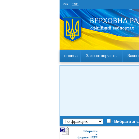
УКР
ENG
Головна
Законотворчість
Закон
- Вибрати зі 
Зберегти
в
форматі RTF