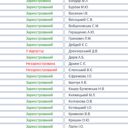
Зареєстрована
Бондар М.Л.
Зареєстрований
Бурбак М.Ю.
Зареєстрований
Васюник І.В.
Зареєстрований
Висоцький С.В.
Зареєстрований
Войцеховська С.М.
Зареєстрований
Геращенко А.Ю.
Зареєстрований
Гриневич Л.М.
Зареєстрований
Дейдей Є.С.
У відпустці
Дзензерський Д.В.
Зареєстрований
Дирів А.Б.
Незареєстрована
Драюк С.Є.
Незареєстрований
Єленський В.Є.
Зареєстрований
Єфремова І.О.
Зареєстрований
Іванчук А.В.
Зареєстрований
Кацер-Бучковська Н.В.
Зареєстрований
Княжицький М.Л.
Зареєстрований
Колганова О.В.
Зареєстрований
Котвіцький І.О.
Зареєстрований
Кривенко В.В.
Зареєстрований
Кришин О.Ю.
Зареєстрований
Лапін І.О.