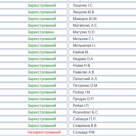
Зареєстрований
Луценко І.С.
Зареєстрований
Люшняк М.В.
Зареєстрований
Македон Ю.М.
Зареєстрований
Матвієнко А.С.
Зареєстрована
Матузко О.О.
Зареєстрований
Мельник С.І.
Зареєстрований
Мельничук І.І.
Зареєстрований
Найєм М. .
Зареєстрований
Недава О.А.
Зареєстрований
Новак Н.В.
Зареєстрований
Павелко А.В.
Зареєстрований
Палатний А.Л.
Зареєстрований
Петренко О.М.
Зареєстрований
Побер І.М.
Зареєстрований
Продан О.П.
Зареєстрований
Рибак І.П.
Зареєстрований
Розенблат Б.С.
Зареєстрований
Сабашук П.П.
Зареєстрований
Севрюков В.В.
Незареєстрований
Сольвар Р.М.