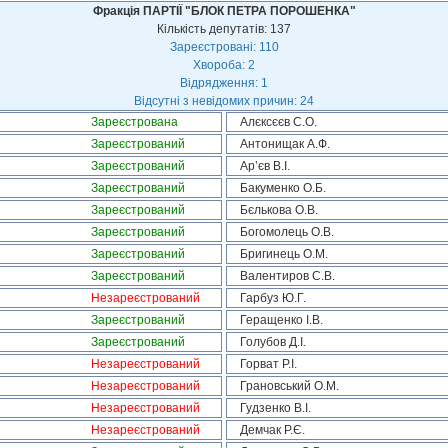
Фракція ПАРТІЇ "БЛОК ПЕТРА ПОРОШЕНКА"
Кількість депутатів: 137
Зареєстровані: 110
Хвороба: 2
Відрядження: 1
Відсутні з невідомих причин: 24
Зареєстрована
Алєксєєв С.О.
Зареєстрований
Антонищак А.Ф.
Зареєстрований
Ар’єв В.І.
Зареєстрований
Бакуменко О.Б.
Зареєстрований
Бєлькова О.В.
Зареєстрований
Богомолець О.В.
Зареєстрований
Бригинець О.М.
Зареєстрований
Валентиров С.В.
Незареєстрований
Гарбуз Ю.Г.
Зареєстрований
Геращенко І.В.
Зареєстрований
Голубов Д.І.
Незареєстрований
Горват Р.І.
Незареєстрований
Грановський О.М.
Незареєстрований
Гудзенко В.І.
Незареєстрований
Демчак Р.Є.