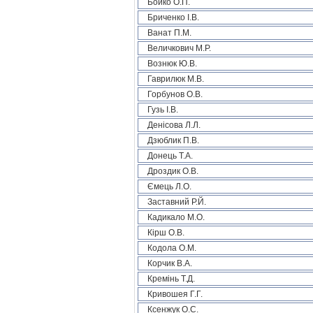
Бойко О.П.
Бриченко І.В.
Ванат П.М.
Величкович М.Р.
Вознюк Ю.В.
Гаврилюк М.В.
Горбунов О.В.
Гузь І.В.
Денісова Л.Л.
Дзюблик П.В.
Донець Т.А.
Дроздик О.В.
Ємець Л.О.
Заставний Р.Й.
Кадикало М.О.
Кірш О.В.
Кодола О.М.
Корчик В.А.
Кремінь Т.Д.
Кривошея Г.Г.
Ксенжук О.С.