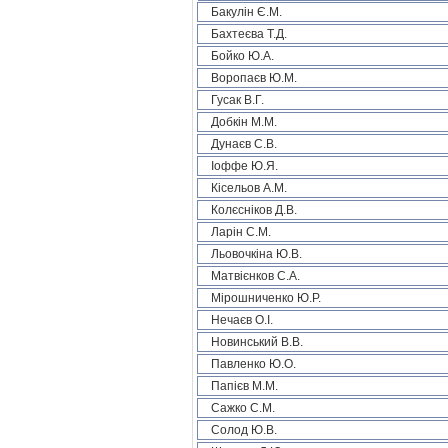
Бакулін Є.М.
Бахтеєва Т.Д.
Бойко Ю.А.
Воропаєв Ю.М.
Гусак В.Г.
Добкін М.М.
Дунаєв С.В.
Іоффе Ю.Я.
Кісельов А.М.
Колєсніков Д.В.
Ларін С.М.
Льовочкіна Ю.В.
Матвієнков С.А.
Мірошниченко Ю.Р.
Нечаєв О.І.
Новинський В.В.
Павленко Ю.О.
Папієв М.М.
Сажко С.М.
Солод Ю.В.