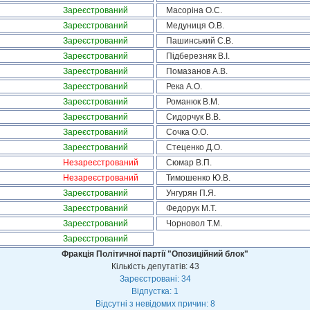
Зареєстрований
Масоріна О.С.
Зареєстрований
Медуниця О.В.
Зареєстрований
Пашинський С.В.
Зареєстрований
Підберезняк В.І.
Зареєстрований
Помазанов А.В.
Зареєстрований
Река А.О.
Зареєстрований
Романюк В.М.
Зареєстрований
Сидорчук В.В.
Зареєстрований
Сочка О.О.
Зареєстрований
Стеценко Д.О.
Незареєстрований
Сюмар В.П.
Незареєстрований
Тимошенко Ю.В.
Зареєстрований
Унгурян П.Я.
Зареєстрований
Федорук М.Т.
Зареєстрований
Чорновол Т.М.
Зареєстрований
Фракція Політичної партії "Опозиційний блок"
Кількість депутатів: 43
Зареєстровані: 34
Відпустка: 1
Відсутні з невідомих причин: 8