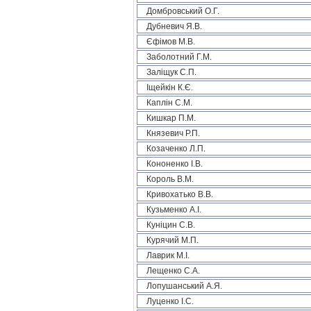
Домбровський О.Г.
Дубневич Я.В.
Єфімов М.В.
Заболотний Г.М.
Заліщук С.П.
Іщейкін К.Є.
Каплін С.М.
Кишкар П.М.
Князевич Р.П.
Козаченко Л.П.
Кононенко І.В.
Король В.М.
Кривохатько В.В.
Кузьменко А.І.
Куніцин С.В.
Курячий М.П.
Лаврик М.І.
Лещенко С.А.
Лопушанський А.Я.
Луценко І.С.