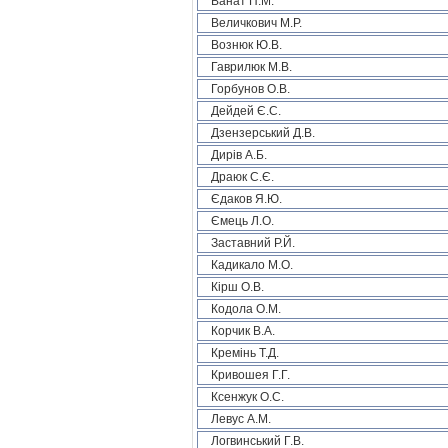
Ванат П.М.
Величкович М.Р.
Вознюк Ю.В.
Гаврилюк М.В.
Горбунов О.В.
Дейдей Є.С.
Дзензерський Д.В.
Дирів А.Б.
Драюк С.Є.
Єдаков Я.Ю.
Ємець Л.О.
Заставний Р.Й.
Кадикало М.О.
Кірш О.В.
Кодола О.М.
Корчик В.А.
Кремінь Т.Д.
Кривошея Г.Г.
Ксенжук О.С.
Левус А.М.
Логвинський Г.В.