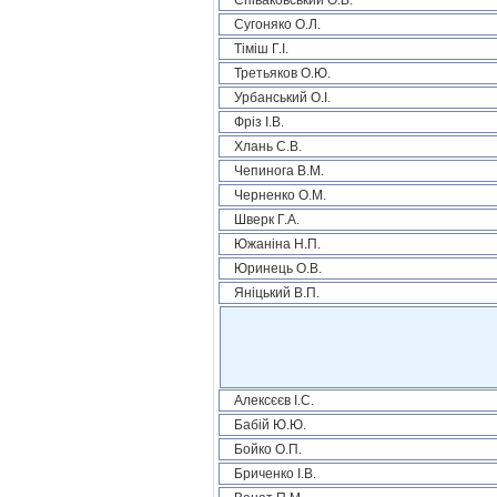
Співаковський О.В.
Сугоняко О.Л.
Тіміш Г.І.
Третьяков О.Ю.
Урбанський О.І.
Фріз І.В.
Хлань С.В.
Чепинога В.М.
Черненко О.М.
Шверк Г.А.
Южаніна Н.П.
Юринець О.В.
Яніцький В.П.
Алексєєв І.С.
Бабій Ю.Ю.
Бойко О.П.
Бриченко І.В.