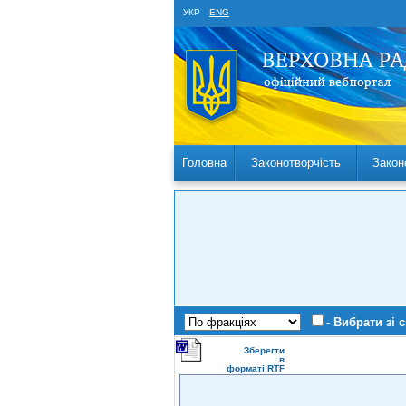
УКР
ENG
Головна
Законотворчість
Закон
- Вибрати зі 
Зберегти
в
форматі RTF