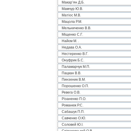
Макар’ян Д.Б.
Мамчур Ю.В.
Матіос М.В.
Мацола Р.М.
Мельниченко В.В.
Міщенко С.Г.
Найєм М. .
Недава О.А.
Нестеренко В.Г.
Онуфрик Б.С.
Паламарчук М.П.
Пацкан В.В.
Пинзеник В.М.
Порошенко О.П.
Ревега О.В.
Різаненко П.О.
Романюк Р.С.
Сабашук П.П.
Савченко О.Ю.
Соловей Ю.І.