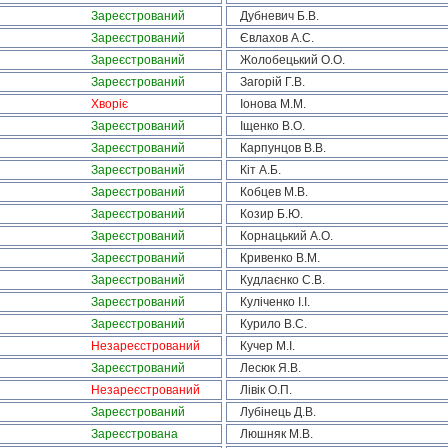
Зареєстрований
Дубневич Б.В.
Зареєстрований
Євлахов А.С.
Зареєстрований
Жолобецький О.О.
Зареєстрований
Загорій Г.В.
Хворіє
Іонова М.М.
Зареєстрований
Іщенко В.О.
Зареєстрований
Карпунцов В.В.
Зареєстрований
Кіт А.Б.
Зареєстрований
Кобцев М.В.
Зареєстрований
Козир Б.Ю.
Зареєстрований
Корнацький А.О.
Зареєстрований
Кривенко В.М.
Зареєстрований
Кудлаєнко С.В.
Зареєстрований
Куліченко І.І.
Зареєстрований
Курило В.С.
Незареєстрований
Кучер М.І.
Зареєстрований
Лесюк Я.В.
Незареєстрований
Лівік О.П.
Зареєстрований
Лубінець Д.В.
Зареєстрована
Люшняк М.В.