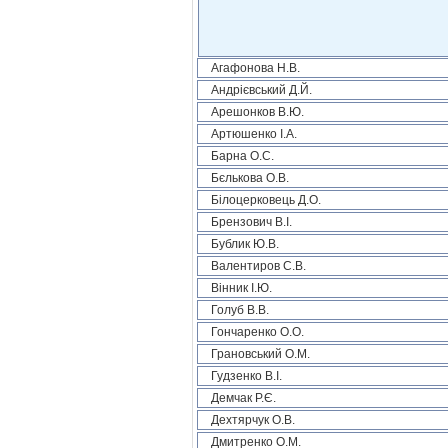
Агафонова Н.В.
Андрієвський Д.Й.
Арешонков В.Ю.
Артюшенко І.А.
Барна О.С.
Бєлькова О.В.
Білоцерковець Д.О.
Брензович В.І.
Бублик Ю.В.
Валентиров С.В.
Вінник І.Ю.
Голуб В.В.
Гончаренко О.О.
Грановський О.М.
Гудзенко В.І.
Демчак Р.Є.
Дехтярчук О.В.
Дмитренко О.М.