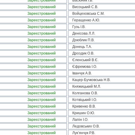
Зареєстрований
Васюник І.В.
Зареєстрований
Висоцький С.В.
Зареєстрований
Войцеховська С.М.
Зареєстрований
Геращенко А.Ю.
Зареєстрований
Гузь І.В.
Зареєстрований
Денісова Л.Л.
Зареєстрований
Дзюблик П.В.
Зареєстрований
Донець Т.А.
Зареєстрований
Дроздик О.В.
Зареєстрований
Єленський В.Є.
Зареєстрований
Єфремова І.О.
Зареєстрований
Іванчук А.В.
Зареєстрований
Кацер-Бучковська Н.В.
Зареєстрований
Княжицький М.Л.
Зареєстрований
Колганова О.В.
Зареєстрований
Котвіцький І.О.
Зареєстрований
Кривенко В.В.
Зареєстрований
Кришин О.Ю.
Зареєстрований
Лапін І.О.
Зареєстрований
Ледовських О.В.
Зареєстрований
Лук’янчук Р.В.