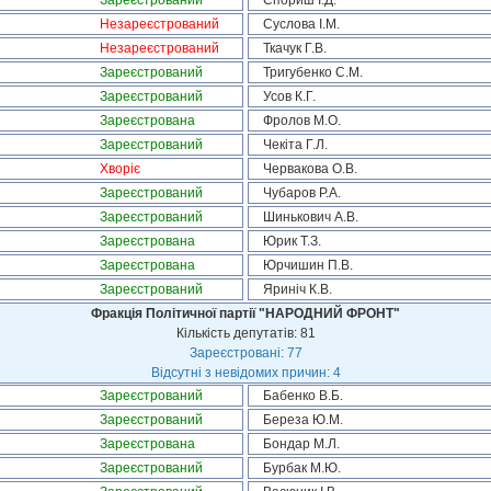
Зареєстрований
Спориш І.Д.
Незареєстрований
Суслова І.М.
Незареєстрований
Ткачук Г.В.
Зареєстрований
Тригубенко С.М.
Зареєстрований
Усов К.Г.
Зареєстрована
Фролов М.О.
Зареєстрований
Чекіта Г.Л.
Хворіє
Червакова О.В.
Зареєстрований
Чубаров Р.А.
Зареєстрований
Шинькович А.В.
Зареєстрована
Юрик Т.З.
Зареєстрована
Юрчишин П.В.
Зареєстрований
Яриніч К.В.
Фракція Політичної партії "НАРОДНИЙ ФРОНТ"
Кількість депутатів: 81
Зареєстровані: 77
Відсутні з невідомих причин: 4
Зареєстрований
Бабенко В.Б.
Зареєстрований
Береза Ю.М.
Зареєстрована
Бондар М.Л.
Зареєстрований
Бурбак М.Ю.