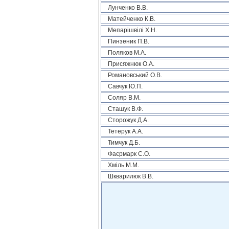
Лунченко В.В.
Матейченко К.В.
Мепарішвілі Х.Н.
Пинзеник П.В.
Поляков М.А.
Присяжнюк О.А.
Романовський О.В.
Савчук Ю.П.
Соляр В.М.
Сташук В.Ф.
Сторожук Д.А.
Тетерук А.А.
Тимчук Д.Б.
Фаєрмарк С.О.
Хміль М.М.
Шкварилюк В.В.