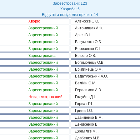
Зареєстровані: 123
Хвороба: 5
Відсутні з невідомих причин: 14
Хворіє
Алєксєєв С.О.
Зареєстрований
Антонищак А.Ф.
Зареєстрований
Ар’єв В.І.
Зареєстрований
Бакуменко О.Б.
Зареєстрований
Березенко С.І.
Зареєстрована
Білозір О.В.
Зареєстрований
Богомолець О.В.
Зареєстрований
Бригинець О.М.
Зареєстрований
Вадатурський А.О.
Зареєстрований
Велікін О.М.
Зареєстрований
Герасимов А.В.
Незареєстрований
Голубов Д.І.
Зареєстрований
Горват Р.І.
Зареєстрований
Гринів І.О.
Зареєстрований
Давиденко В.М.
Зареєстрований
Денисенко В.І.
Зареєстрований
Джемілєв М. .
Зареєстрований
Довбенко М.В.