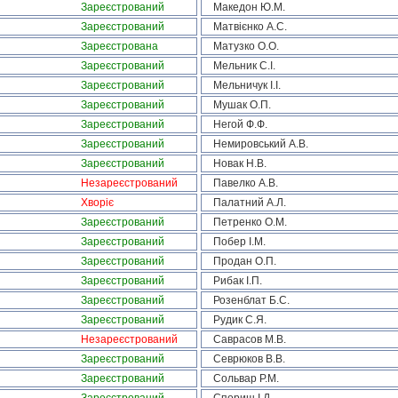
Зареєстрований
Македон Ю.М.
Зареєстрований
Матвієнко А.С.
Зареєстрована
Матузко О.О.
Зареєстрований
Мельник С.І.
Зареєстрований
Мельничук І.І.
Зареєстрований
Мушак О.П.
Зареєстрований
Негой Ф.Ф.
Зареєстрований
Немировський А.В.
Зареєстрований
Новак Н.В.
Незареєстрований
Павелко А.В.
Хворіє
Палатний А.Л.
Зареєстрований
Петренко О.М.
Зареєстрований
Побер І.М.
Зареєстрований
Продан О.П.
Зареєстрований
Рибак І.П.
Зареєстрований
Розенблат Б.С.
Зареєстрований
Рудик С.Я.
Незареєстрований
Саврасов М.В.
Зареєстрований
Севрюков В.В.
Зареєстрований
Сольвар Р.М.