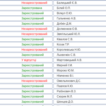
Незареєстрований
Балицький Є.В.
Зареєстрована
Білий О.П.
Зареєстрований
Вілкул О.Ю.
Зареєстрований
Гальченко А.В.
Зареєстрований
Добкін Д.М.
Незареєстрований
Долженков О.В.
Незареєстрований
Звягільський Ю.Л.
Зареєстрований
Ківалов С.В.
Зареєстрований
Козак Т.Р.
Незареєстрований
Королевська Н.Ю.
Зареєстрований
Льовочкін С.В.
У відпустці
Мартовицький А.В.
Зареєстрований
Мирний І.М.
Зареєстрований
Мороко Ю.М.
Зареєстрований
Німченко В.І.
Незареєстрований
Омельянович Д.С.
Зареєстрований
Павлов К.Ю.
Зареєстрований
Рабінович В.З.
Зареєстрований
Скорик М.Л.
Зареєстрований
Шенцев Д.О.