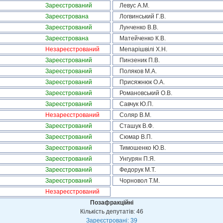
Зареєстрований
Левус А.М.
Зареєстрована
Логвинський Г.В.
Зареєстрований
Лунченко В.В.
Зареєстрована
Матейченко К.В.
Незареєстрований
Мепарішвілі Х.Н.
Зареєстрований
Пинзеник П.В.
Зареєстрований
Поляков М.А.
Зареєстрований
Присяжнюк О.А.
Зареєстрований
Романовський О.В.
Зареєстрований
Савчук Ю.П.
Незареєстрований
Соляр В.М.
Зареєстрований
Сташук В.Ф.
Зареєстрований
Сюмар В.П.
Зареєстрований
Тимошенко Ю.В.
Зареєстрований
Унгурян П.Я.
Зареєстрований
Федорук М.Т.
Зареєстрований
Чорновол Т.М.
Незареєстрований
Позафракційні
Кількість депутатів: 46
Зареєстровані: 39