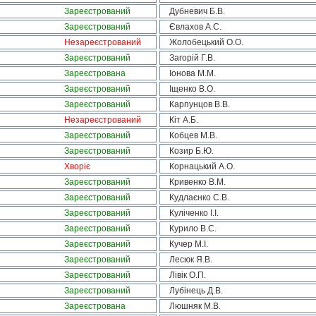
Зареєстрований
Дубневич Б.В.
Зареєстрований
Євлахов А.С.
Незареєстрований
Жолобецький О.О.
Зареєстрований
Загорій Г.В.
Зареєстрована
Іонова М.М.
Зареєстрований
Іщенко В.О.
Зареєстрований
Карпунцов В.В.
Незареєстрований
Кіт А.Б.
Зареєстрований
Кобцев М.В.
Зареєстрований
Козир Б.Ю.
Хворіє
Корнацький А.О.
Зареєстрований
Кривенко В.М.
Зареєстрований
Кудлаєнко С.В.
Зареєстрований
Куліченко І.І.
Зареєстрований
Курило В.С.
Зареєстрований
Кучер М.І.
Зареєстрований
Лесюк Я.В.
Зареєстрований
Лівік О.П.
Зареєстрований
Лубінець Д.В.
Зареєстрована
Люшняк М.В.