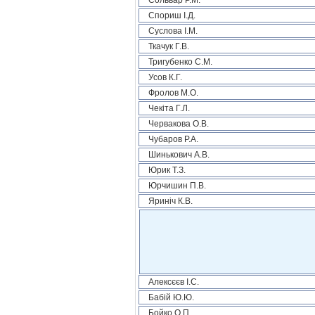
Сольвар Р.М.
Спориш І.Д.
Суслова І.М.
Ткачук Г.В.
Тригубенко С.М.
Усов К.Г.
Фролов М.О.
Чекіта Г.Л.
Червакова О.В.
Чубаров Р.А.
Шинькович А.В.
Юрик Т.З.
Юрчишин П.В.
Яриніч К.В.
Алексєєв І.С.
Бабій Ю.Ю.
Бойко О.П.