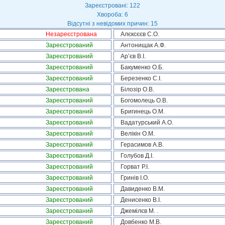
Зареєстровані: 122
Хвороба: 6
Відсутні з невідомих причин: 15
Незареєстрована
Алєксєєв С.О.
Зареєстрований
Антонищак А.Ф.
Зареєстрований
Ар’єв В.І.
Зареєстрований
Бакуменко О.Б.
Зареєстрований
Березенко С.І.
Зареєстрована
Білозір О.В.
Зареєстрований
Богомолець О.В.
Зареєстрований
Бригинець О.М.
Зареєстрований
Вадатурський А.О.
Зареєстрований
Велікін О.М.
Зареєстрований
Герасимов А.В.
Зареєстрований
Голубов Д.І.
Зареєстрований
Горват Р.І.
Зареєстрований
Гринів І.О.
Зареєстрований
Давиденко В.М.
Зареєстрований
Денисенко В.І.
Зареєстрований
Джемілєв М. .
Зареєстрований
Довбенко М.В.