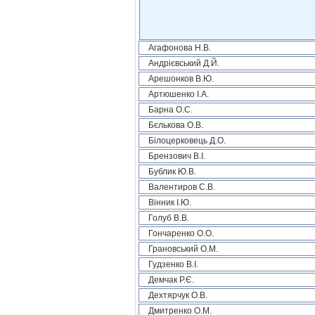
Агафонова Н.В.
Андрієвський Д.Й.
Арешонков В.Ю.
Артюшенко І.А.
Барна О.С.
Бєлькова О.В.
Білоцерковець Д.О.
Брензович В.І.
Бублик Ю.В.
Валентиров С.В.
Вінник І.Ю.
Голуб В.В.
Гончаренко О.О.
Грановський О.М.
Гудзенко В.І.
Демчак Р.Є.
Дехтярчук О.В.
Дмитренко О.М.