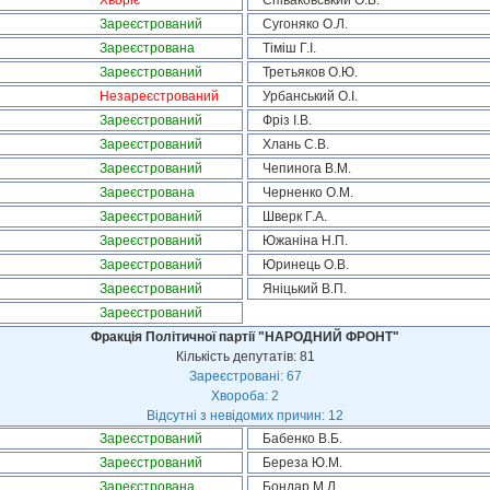
Хворіє
Співаковський О.В.
Зареєстрований
Сугоняко О.Л.
Зареєстрована
Тіміш Г.І.
Зареєстрований
Третьяков О.Ю.
Незареєстрований
Урбанський О.І.
Зареєстрований
Фріз І.В.
Зареєстрований
Хлань С.В.
Зареєстрований
Чепинога В.М.
Зареєстрована
Черненко О.М.
Зареєстрований
Шверк Г.А.
Зареєстрований
Южаніна Н.П.
Зареєстрований
Юринець О.В.
Зареєстрований
Яніцький В.П.
Зареєстрований
Фракція Політичної партії "НАРОДНИЙ ФРОНТ"
Кількість депутатів: 81
Зареєстровані: 67
Хвороба: 2
Відсутні з невідомих причин: 12
Зареєстрований
Бабенко В.Б.
Зареєстрований
Береза Ю.М.
Зареєстрована
Бондар М.Л.