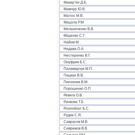
Макар’ян Д.Б.
Мамчур Ю.В.
Матіос М.В.
Мацола Р.М.
Мельниченко В.В.
Міщенко С.Г.
Найєм М. .
Недава О.А.
Нестеренко В.Г.
Онуфрик Б.С.
Паламарчук М.П.
Пацкан В.В.
Пинзеник В.М.
Порошенко О.П.
Ревега О.В.
Ричкова Т.Б.
Розенблат Б.С.
Рудик С.Я.
Саврасов М.В.
Севрюков В.В.