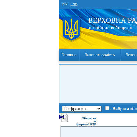
УКР
ENG
Головна
Законотворчість
Закон
- Вибрати зі 
Зберегти
в
форматі RTF