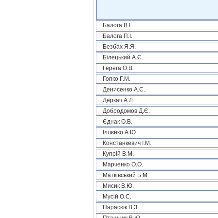
Балога В.І.
Балога П.І.
Безбах Я.Я.
Білецький А.Є.
Герега О.В.
Гопко Г.М.
Денисенко А.С.
Деркач А.Л.
Добродомов Д.Є.
Єднак О.В.
Іллєнко А.Ю.
Констанкевич І.М.
Купрій В.М.
Марченко О.О.
Матківський Б.М.
Мисик В.Ю.
Мусій О.С.
Парасюк В.З.