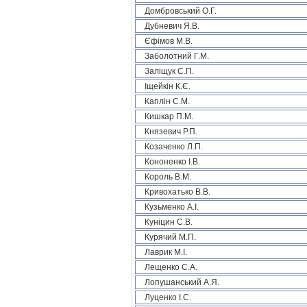
Домбровський О.Г.
Дубневич Я.В.
Єфімов М.В.
Заболотний Г.М.
Заліщук С.П.
Іщейкін К.Є.
Каплін С.М.
Кишкар П.М.
Князевич Р.П.
Козаченко Л.П.
Кононенко І.В.
Король В.М.
Кривохатько В.В.
Кузьменко А.І.
Куніцин С.В.
Курячий М.П.
Лаврик М.І.
Лещенко С.А.
Лопушанський А.Я.
Луценко І.С.