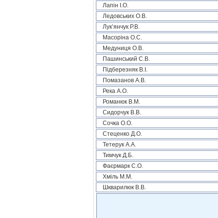
Лапін І.О.
Ледовських О.В.
Лук’янчук Р.В.
Масоріна О.С.
Медуниця О.В.
Пашинський С.В.
Підберезняк В.І.
Помазанов А.В.
Река А.О.
Романюк В.М.
Сидорчук В.В.
Сочка О.О.
Стеценко Д.О.
Тетерук А.А.
Тимчук Д.Б.
Фаєрмарк С.О.
Хміль М.М.
Шкварилюк В.В.