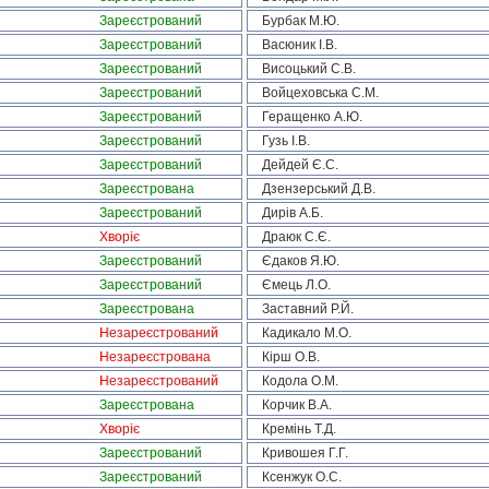
Зареєстрований
Бурбак М.Ю.
Зареєстрований
Васюник І.В.
Зареєстрований
Висоцький С.В.
Зареєстрований
Войцеховська С.М.
Зареєстрований
Геращенко А.Ю.
Зареєстрований
Гузь І.В.
Зареєстрований
Дейдей Є.С.
Зареєстрована
Дзензерський Д.В.
Зареєстрований
Дирів А.Б.
Хворіє
Драюк С.Є.
Зареєстрований
Єдаков Я.Ю.
Зареєстрований
Ємець Л.О.
Зареєстрована
Заставний Р.Й.
Незареєстрований
Кадикало М.О.
Незареєстрована
Кірш О.В.
Незареєстрований
Кодола О.М.
Зареєстрована
Корчик В.А.
Хворіє
Кремінь Т.Д.
Зареєстрований
Кривошея Г.Г.
Зареєстрований
Ксенжук О.С.