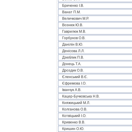
Бриченко І.В.
Ванат П.М.
Величкович М.Р.
Вознюк Ю.В.
Гаврилюк М.В.
Горбунов О.В.
Данілін В.Ю.
Денісова Л.Л.
Дзюблик П.В.
Донець Т.А.
Дроздик О.В.
Єленський В.Є.
Єфремова І.О.
Іванчук А.В.
Кацер-Бучковська Н.В.
Княжицький М.Л.
Колганова О.В.
Котвіцький І.О.
Кривенко В.В.
Кришин О.Ю.