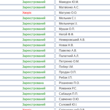
Зареєстрований
Македон Ю.М.
Зареєстрований
Матвієнко А.С.
Хворіє
Матузко О.О.
Зареєстрований
Мельник С.І.
Зареєстрований
Мельничук І.І.
Зареєстрований
Мушак О.П.
Зареєстрований
Негой Ф.Ф.
Зареєстрований
Немировський А.В.
Зареєстрований
Новак Н.В.
Зареєстрований
Павелко А.В.
Зареєстрований
Палатний А.Л.
Зареєстрований
Петренко О.М.
Зареєстрований
Побер І.М.
Зареєстрований
Продан О.П.
Зареєстрований
Рибак І.П.
Зареєстрована
Різаненко П.О.
Зареєстрований
Романюк Р.С.
Зареєстрований
Сабашук П.П.
Зареєстрований
Савченко О.Ю.
Зареєстрований
Соловей Ю.І.