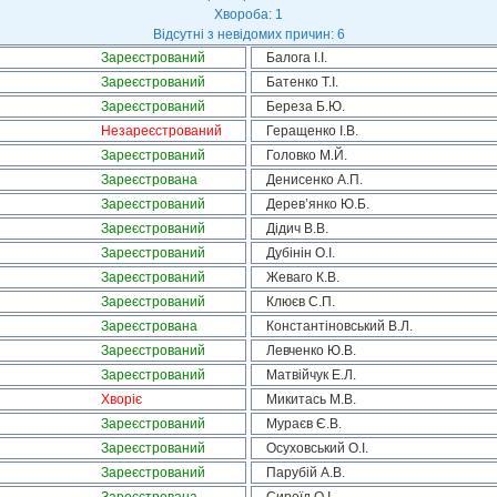
Хвороба: 1
Відсутні з невідомих причин: 6
Зареєстрований
Балога І.І.
Зареєстрований
Батенко Т.І.
Зареєстрований
Береза Б.Ю.
Незареєстрований
Геращенко І.В.
Зареєстрований
Головко М.Й.
Зареєстрована
Денисенко А.П.
Зареєстрований
Дерев’янко Ю.Б.
Зареєстрований
Дідич В.В.
Зареєстрований
Дубінін О.І.
Зареєстрований
Жеваго К.В.
Зареєстрований
Клюєв С.П.
Зареєстрована
Константіновський В.Л.
Зареєстрований
Левченко Ю.В.
Зареєстрований
Матвійчук Е.Л.
Хворіє
Микитась М.В.
Зареєстрований
Мураєв Є.В.
Зареєстрований
Осуховський О.І.
Зареєстрований
Парубій А.В.