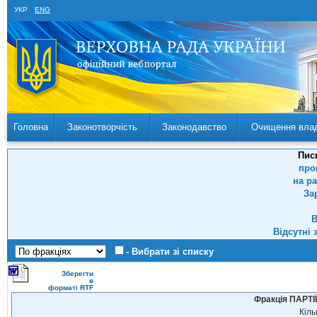
УКР
ENG
Головна
Законотворчість
Законодавство
Очищення вла
Пис
про
на р
За
В
Відсутні 
- Вибрати зі списку
Зберегти
в
форматі RTF
Фракція ПАРТ
Кіль