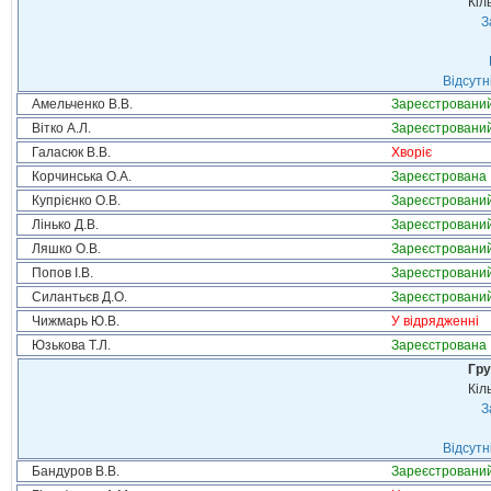
Кіл
З
Відсутн
Амельченко В.В.
Зареєстровани
Вітко А.Л.
Зареєстровани
Галасюк В.В.
Хворіє
Корчинська О.А.
Зареєстрована
Купрієнко О.В.
Зареєстровани
Лінько Д.В.
Зареєстровани
Ляшко О.В.
Зареєстровани
Попов І.В.
Зареєстровани
Силантьєв Д.О.
Зареєстровани
Чижмарь Ю.В.
У відрядженні
Юзькова Т.Л.
Зареєстрована
Гру
Кіл
З
Відсутн
Бандуров В.В.
Зареєстровани