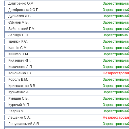
Дмитренко О.М.
Зареєстровани
Домбровський О.Г.
Зареєстровани
Дубневич Я.В.
Зареєстровани
Єфімов М.В.
Зареєстровани
Заболотний Г.М.
Зареєстровани
Заліщук С.П.
Зареєстрована
Іщейкін К.Є.
Зареєстровани
Каплін С.М.
Зареєстровани
Кишкар П.М.
Зареєстровани
Князевич Р.П.
Зареєстровани
Козаченко Л.П.
Зареєстровани
Кононенко І.В.
Незареєстрова
Король В.М.
Зареєстровани
Кривохатько В.В.
Зареєстровани
Кузьменко А.І.
Зареєстровани
Куніцин С.В.
Зареєстровани
Курячий М.П.
Зареєстровани
Лаврик М.І.
Зареєстровани
Лещенко С.А.
Незареєстрова
Лопушанський А.Я.
Зареєстровани