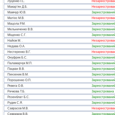
Луценко І.С.
Незареєстрова
Макар’ян Д.Б.
Незареєстрова
Мамчур Ю.В.
Зареєстровани
Матіос М.В.
Незареєстрова
Мацола Р.М.
Зареєстровани
Мельниченко В.В.
Зареєстровани
Міщенко С.Г.
Зареєстровани
Найєм М. .
Незареєстрова
Недава О.А.
Зареєстровани
Нестеренко В.Г.
Незареєстрова
Онуфрик Б.С.
Зареєстровани
Паламарчук М.П.
Зареєстровани
Пацкан В.В.
Зареєстровани
Пинзеник В.М.
Зареєстровани
Порошенко О.П.
Зареєстровани
Ревега О.В.
Зареєстровани
Ричкова Т.Б.
Зареєстрована
Розенблат Б.С.
Зареєстровани
Рудик С.Я.
Зареєстровани
Саврасов М.В.
Незареєстрова
Севрюков В.В.
Зареєстровани