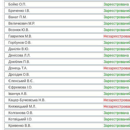
Бойко О.П.
Зареєстрована
Бриченко І.В.
Зареєстровани
Ванат П.М.
Зареєстровани
Величкович М.Р.
Зареєстровани
Вознюк Ю.В.
Зареєстровани
Гаврилюк М.В.
Незареєстрова
Горбунов О.В.
Зареєстровани
Данілін В.Ю.
Зареєстровани
Денісова Л.Л.
Зареєстрована
Дзюблик П.В.
Зареєстровани
Донець Т.А.
Незареєстрова
Дроздик О.В.
Зареєстровани
Єленський В.Є.
Зареєстровани
Єфремова І.О.
Зареєстрована
Іванчук А.В.
Зареєстровани
Кацер-Бучковська Н.В.
Незареєстрова
Княжицький М.Л.
Незареєстрова
Колганова О.В.
Зареєстрована
Котвіцький І.О.
Зареєстровани
Кривенко В.В.
Зареєстровани