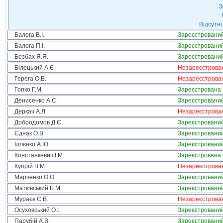
З
Відсутні
Балога В.І.
Зареєстровани
Балога П.І.
Зареєстровани
Безбах Я.Я.
Зареєстровани
Білецький А.Є.
Незареєстрова
Герега О.В.
Незареєстрова
Гопко Г.М.
Зареєстрована
Денисенко А.С.
Зареєстровани
Деркач А.Л.
Незареєстрова
Добродомов Д.Є.
Зареєстровани
Єднак О.В.
Зареєстровани
Іллєнко А.Ю.
Зареєстровани
Констанкевич І.М.
Зареєстрована
Купрій В.М.
Незареєстрова
Марченко О.О.
Зареєстровани
Матківський Б.М.
Зареєстровани
Мураєв Є.В.
Незареєстрова
Осуховський О.І.
Зареєстровани
Парубій А.В.
Зареєстровани