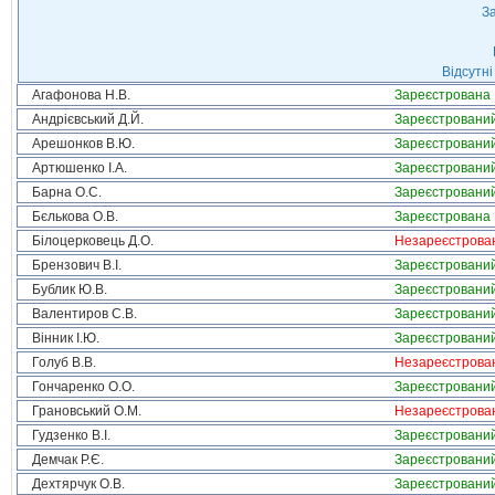
За
Відсутні
Агафонова Н.В.
Зареєстрована
Андрієвський Д.Й.
Зареєстровани
Арешонков В.Ю.
Зареєстровани
Артюшенко І.А.
Зареєстровани
Барна О.С.
Зареєстровани
Бєлькова О.В.
Зареєстрована
Білоцерковець Д.О.
Незареєстрова
Брензович В.І.
Зареєстровани
Бублик Ю.В.
Зареєстровани
Валентиров С.В.
Зареєстровани
Вінник І.Ю.
Зареєстровани
Голуб В.В.
Незареєстрова
Гончаренко О.О.
Зареєстровани
Грановський О.М.
Незареєстрова
Гудзенко В.І.
Зареєстровани
Демчак Р.Є.
Зареєстровани
Дехтярчук О.В.
Зареєстровани