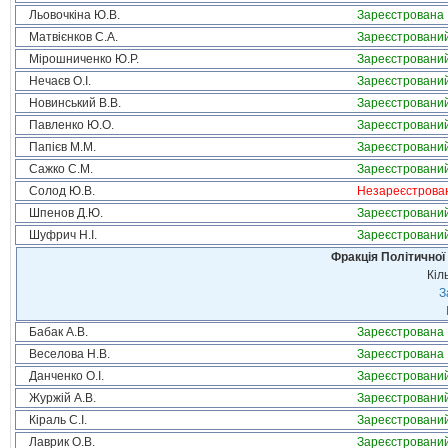
Льовочкіна Ю.В.
Зареєстрована
Матвієнков С.А.
Зареєстровани
Мірошниченко Ю.Р.
Зареєстровани
Нечаєв О.І.
Зареєстровани
Новинський В.В.
Зареєстровани
Павленко Ю.О.
Зареєстровани
Папієв М.М.
Зареєстровани
Сажко С.М.
Зареєстровани
Солод Ю.В.
Незареєстрова
Шпенов Д.Ю.
Зареєстровани
Шуфрич Н.І.
Зареєстровани
Фракція Політичної
Кіл
З
Бабак А.В.
Зареєстрована
Веселова Н.В.
Зареєстрована
Данченко О.І.
Зареєстровани
Журжій А.В.
Зареєстровани
Кіраль С.І.
Зареєстровани
Лаврик О.В.
Зареєстровани