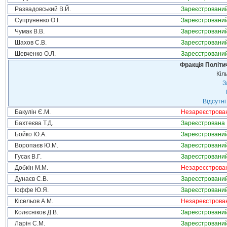
Развадовський В.Й.
Зареєстровани
Супруненко О.І.
Зареєстровани
Чумак В.В.
Зареєстровани
Шахов С.В.
Зареєстровани
Шевченко О.Л.
Зареєстровани
Фракція Політич
Кіл
З
Відсутні
Бакулін Є.М.
Незареєстрова
Бахтеєва Т.Д.
Зареєстрована
Бойко Ю.А.
Зареєстровани
Воропаєв Ю.М.
Зареєстровани
Гусак В.Г.
Зареєстровани
Добкін М.М.
Незареєстрова
Дунаєв С.В.
Зареєстровани
Іоффе Ю.Я.
Зареєстровани
Кісельов А.М.
Незареєстрова
Колєсніков Д.В.
Зареєстровани
Ларін С.М.
Зареєстровани