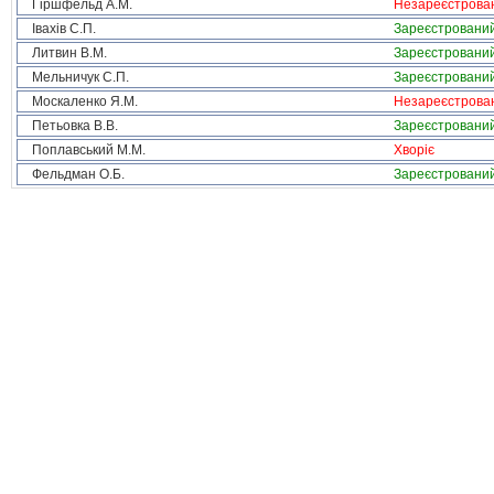
Гіршфельд А.М.
Незареєстрова
Івахів С.П.
Зареєстровани
Литвин В.М.
Зареєстровани
Мельничук С.П.
Зареєстровани
Москаленко Я.М.
Незареєстрова
Петьовка В.В.
Зареєстровани
Поплавський М.М.
Хворіє
Фельдман О.Б.
Зареєстровани