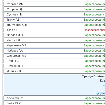
Сольвар Р.М.
Зареєстровани
Спориш І.Д.
Зареєстровани
Суслова І.М.
Зареєстрована
Ткачук Г.В.
Зареєстровани
Тригубенко С.М.
Зареєстровани
Усов К.Г.
Незареєстрова
Фролов М.О.
Зареєстровани
Чекіта Г.Л.
Зареєстровани
Червакова О.В.
Зареєстрована
Чубаров Р.А.
Зареєстровани
Шинькович А.В.
Зареєстровани
Юрик Т.З.
Зареєстровани
Юрчишин П.В.
Зареєстровани
Яриніч К.В.
Зареєстровани
Фракція Політи
Кіл
З
Відсутн
Алексєєв І.С.
Зареєстровани
Бабій Ю.Ю.
Зареєстровани