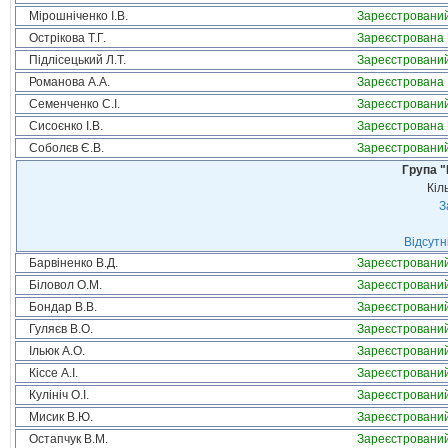
Мірошніченко І.В.
Зареєстровани
Острікова Т.Г.
Зареєстрована
Підлісецький Л.Т.
Зареєстровани
Романова А.А.
Зареєстрована
Семенченко С.І.
Зареєстровани
Сисоєнко І.В.
Зареєстрована
Соболєв Є.В.
Зареєстровани
Група "
Кіл
З
Відсутн
Барвіненко В.Д.
Зареєстровани
Біловол О.М.
Зареєстровани
Бондар В.В.
Зареєстровани
Гуляєв В.О.
Зареєстровани
Ільюк А.О.
Зареєстровани
Кіссе А.І.
Зареєстровани
Кулініч О.І.
Зареєстровани
Мисик В.Ю.
Зареєстровани
Остапчук В.М.
Зареєстровани