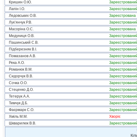
Кришин О.Ю.
Зареєстровани
Лапін І.О.
Зареєстровани
Ледовських О.В.
Зареєстрована
Лук’янчук Р.В.
Зареєстровани
Масоріна О.С.
Зареєстрована
Медуниця О.В.
Зареєстровани
Пашинський С.В.
Зареєстровани
Підберезняк В.І.
Зареєстровани
Помазанов А.В.
Зареєстровани
Река А.О.
Зареєстровани
Романюк В.М.
Зареєстровани
Сидорчук В.В.
Зареєстровани
Сочка О.О.
Зареєстровани
Стеценко Д.О.
Зареєстровани
Тетерук А.А.
Зареєстровани
Тимчук Д.Б.
Зареєстровани
Фаєрмарк С.О.
Зареєстровани
Хміль М.М.
Хворіє
Шкварилюк В.В.
Зареєстровани
Кіл