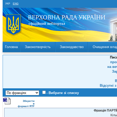
УКР
ENG
Головна
Законотворчість
Законодавство
Очищення вла
Пис
про
на ве
За
В
Відсутні 
- Вибрати зі списку
Зберегти
в
форматі RTF
Фракція ПАРТ
Кіль