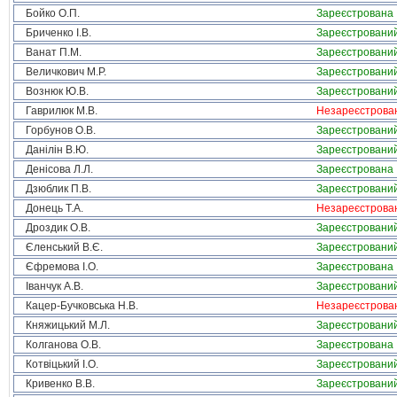
Бойко О.П.
Зареєстрована
Бриченко І.В.
Зареєстровани
Ванат П.М.
Зареєстровани
Величкович М.Р.
Зареєстровани
Вознюк Ю.В.
Зареєстровани
Гаврилюк М.В.
Незареєстрова
Горбунов О.В.
Зареєстровани
Данілін В.Ю.
Зареєстровани
Денісова Л.Л.
Зареєстрована
Дзюблик П.В.
Зареєстровани
Донець Т.А.
Незареєстрова
Дроздик О.В.
Зареєстровани
Єленський В.Є.
Зареєстровани
Єфремова І.О.
Зареєстрована
Іванчук А.В.
Зареєстровани
Кацер-Бучковська Н.В.
Незареєстрова
Княжицький М.Л.
Зареєстровани
Колганова О.В.
Зареєстрована
Котвіцький І.О.
Зареєстровани
Кривенко В.В.
Зареєстровани