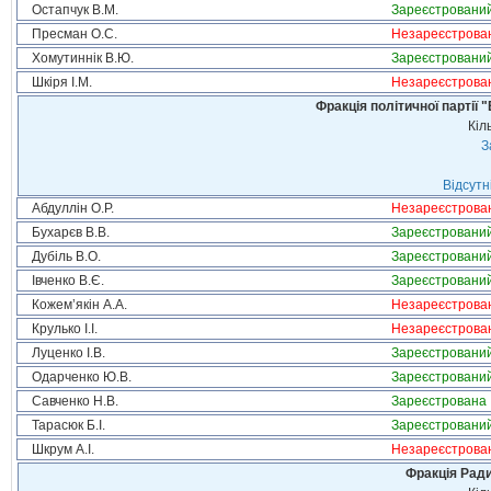
Остапчук В.М.
Зареєстровани
Пресман О.С.
Незареєстрова
Хомутиннік В.Ю.
Зареєстровани
Шкіря І.М.
Незареєстрова
Фракція політичної партії
Кіл
З
Відсутн
Абдуллін О.Р.
Незареєстрова
Бухарєв В.В.
Зареєстровани
Дубіль В.О.
Зареєстровани
Івченко В.Є.
Зареєстровани
Кожем’якін А.А.
Незареєстрова
Крулько І.І.
Незареєстрова
Луценко І.В.
Зареєстровани
Одарченко Ю.В.
Зареєстровани
Савченко Н.В.
Зареєстрована
Тарасюк Б.І.
Зареєстровани
Шкрум А.І.
Незареєстрова
Фракція Ради