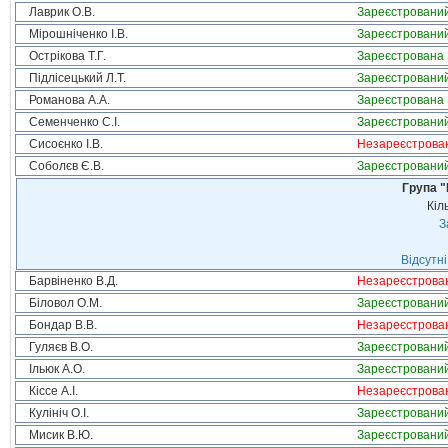
Лаврик О.В.
Зареєстровани
Мірошніченко І.В.
Зареєстровани
Острікова Т.Г.
Зареєстрована
Підлісецький Л.Т.
Зареєстровани
Романова А.А.
Зареєстрована
Семенченко С.І.
Зареєстровани
Сисоєнко І.В.
Незареєстрова
Соболєв Є.В.
Зареєстровани
Група "
Кіл
З
Відсутні
Барвіненко В.Д.
Незареєстрова
Біловол О.М.
Зареєстровани
Бондар В.В.
Незареєстрова
Гуляєв В.О.
Зареєстровани
Ільюк А.О.
Зареєстровани
Кіссе А.І.
Незареєстрова
Кулініч О.І.
Зареєстровани
Мисик В.Ю.
Зареєстровани