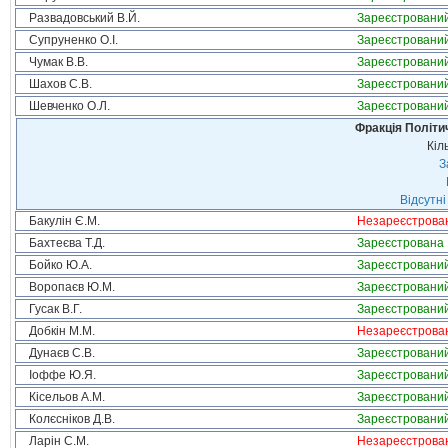
Развадовський В.Й.
Зареєстровани
Супруненко О.І.
Зареєстровани
Чумак В.В.
Зареєстровани
Шахов С.В.
Зареєстровани
Шевченко О.Л.
Зареєстровани
Фракція Політич
Кіл
З
Відсутні
Бакулін Є.М.
Незареєстрова
Бахтеєва Т.Д.
Зареєстрована
Бойко Ю.А.
Зареєстровани
Воропаєв Ю.М.
Зареєстровани
Гусак В.Г.
Зареєстровани
Добкін М.М.
Незареєстрова
Дунаєв С.В.
Зареєстровани
Іоффе Ю.Я.
Зареєстровани
Кісельов А.М.
Зареєстровани
Колєсніков Д.В.
Зареєстровани
Ларін С.М.
Незареєстрова