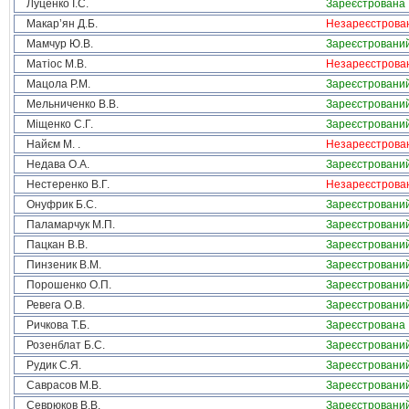
Луценко І.С.
Зареєстрована
Макар’ян Д.Б.
Незареєстрова
Мамчур Ю.В.
Зареєстровани
Матіос М.В.
Незареєстрова
Мацола Р.М.
Зареєстровани
Мельниченко В.В.
Зареєстровани
Міщенко С.Г.
Зареєстровани
Найєм М. .
Незареєстрова
Недава О.А.
Зареєстровани
Нестеренко В.Г.
Незареєстрова
Онуфрик Б.С.
Зареєстровани
Паламарчук М.П.
Зареєстровани
Пацкан В.В.
Зареєстровани
Пинзеник В.М.
Зареєстровани
Порошенко О.П.
Зареєстровани
Ревега О.В.
Зареєстровани
Ричкова Т.Б.
Зареєстрована
Розенблат Б.С.
Зареєстровани
Рудик С.Я.
Зареєстровани
Саврасов М.В.
Зареєстровани
Севрюков В.В.
Зареєстровани