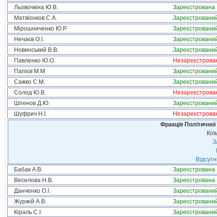
Льовочкіна Ю.В.
Зареєстрована
Матвієнков С.А.
Зареєстровани
Мірошниченко Ю.Р.
Зареєстровани
Нечаєв О.І.
Зареєстровани
Новинський В.В.
Зареєстровани
Павленко Ю.О.
Незареєстрова
Папієв М.М.
Зареєстровани
Сажко С.М.
Зареєстровани
Солод Ю.В.
Незареєстрова
Шпенов Д.Ю.
Зареєстровани
Шуфрич Н.І.
Незареєстрова
Фракція Політичної
Кіл
З
Відсутн
Бабак А.В.
Зареєстрована
Веселова Н.В.
Зареєстрована
Данченко О.І.
Зареєстровани
Журжій А.В.
Зареєстровани
Кіраль С.І.
Зареєстровани