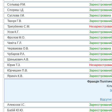
Сольвар Р.М.
Зареєстровани
Спориш І.Д.
Зареєстровани
Суслова І.М.
Зареєстрована
Ткачук Г.В.
Зареєстровани
Тригубенко С.М.
Незареєстрова
Усов К.Г.
Зареєстровани
Фролов М.О.
Зареєстровани
Чекіта Г.Л.
Зареєстровани
Червакова О.В.
Зареєстрована
Чубаров Р.А.
Зареєстровани
Шинькович А.В.
Зареєстровани
Юрик Т.З.
Незареєстрова
Юрчишин П.В.
Зареєстровани
Яриніч К.В.
Зареєстровани
Фракція Політи
Кіл
З
Відсутні
Алексєєв І.С.
Зареєстровани
Бабій Ю.Ю.
Зареєстровани