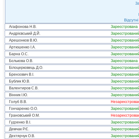
За
Відсутні
Агафонова Н.В.
Зареєстрована
Андрієвський Д.Й.
Зареєстровани
Арешонков В.Ю.
Зареєстровани
Артюшенко І.А.
Зареєстровани
Барна О.С.
Зареєстровани
Бєлькова О.В.
Зареєстрована
Білоцерковець Д.О.
Зареєстровани
Брензович В.І.
Зареєстровани
Бублик Ю.В.
Зареєстровани
Валентиров С.В.
Зареєстровани
Вінник І.Ю.
Зареєстровани
Голуб В.В.
Незареєстрова
Гончаренко О.О.
Зареєстровани
Грановський О.М.
Незареєстрова
Гудзенко В.І.
Зареєстровани
Демчак Р.Є.
Зареєстровани
Дехтярчук О.В.
Зареєстровани