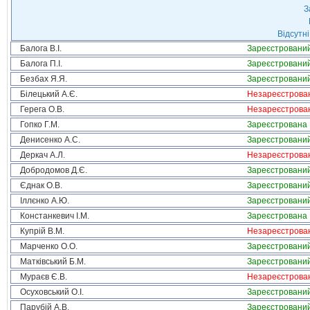
З
Відсутні
Балога В.І.
Зареєстровани
Балога П.І.
Зареєстровани
Безбах Я.Я.
Зареєстровани
Білецький А.Є.
Незареєстрова
Герега О.В.
Незареєстрова
Гопко Г.М.
Зареєстрована
Денисенко А.С.
Зареєстровани
Деркач А.Л.
Незареєстрова
Добродомов Д.Є.
Зареєстровани
Єднак О.В.
Зареєстровани
Іллєнко А.Ю.
Зареєстровани
Констанкевич І.М.
Зареєстрована
Купрій В.М.
Незареєстрова
Марченко О.О.
Зареєстровани
Матківський Б.М.
Зареєстровани
Мураєв Є.В.
Незареєстрова
Осуховський О.І.
Зареєстровани
Парубій А.В.
Зареєстровани