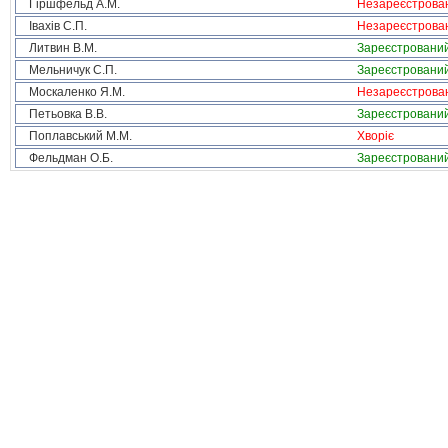
Гіршфельд А.М.
Незареєстрова
Івахів С.П.
Незареєстрова
Литвин В.М.
Зареєстровани
Мельничук С.П.
Зареєстровани
Москаленко Я.М.
Незареєстрова
Петьовка В.В.
Зареєстровани
Поплавський М.М.
Хворіє
Фельдман О.Б.
Зареєстровани