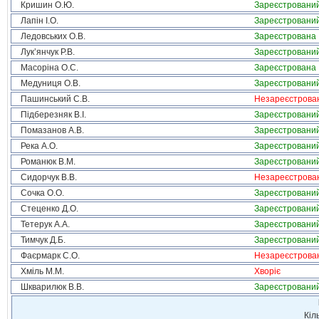
Кришин О.Ю.
Зареєстровани
Лапін І.О.
Зареєстровани
Ледовських О.В.
Зареєстрована
Лук’янчук Р.В.
Зареєстровани
Масоріна О.С.
Зареєстрована
Медуниця О.В.
Зареєстровани
Пашинський С.В.
Незареєстрова
Підберезняк В.І.
Зареєстровани
Помазанов А.В.
Зареєстровани
Река А.О.
Зареєстровани
Романюк В.М.
Зареєстровани
Сидорчук В.В.
Незареєстрова
Сочка О.О.
Зареєстровани
Стеценко Д.О.
Зареєстровани
Тетерук А.А.
Зареєстровани
Тимчук Д.Б.
Зареєстровани
Фаєрмарк С.О.
Незареєстрова
Хміль М.М.
Хворіє
Шкварилюк В.В.
Зареєстровани
Кіл