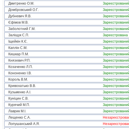
Дмитренко О.М.
Зареєстровани
Домбровський О.Г.
Зареєстровани
Дубневич Я.В.
Зареєстровани
Єфімов М.В.
Зареєстровани
Заболотний Г.М.
Зареєстровани
Заліщук С.П.
Зареєстрована
Іщейкін К.Є.
Зареєстровани
Каплін С.М.
Зареєстровани
Кишкар П.М.
Зареєстровани
Князевич Р.П.
Зареєстровани
Козаченко Л.П.
Зареєстровани
Кононенко І.В.
Зареєстровани
Король В.М.
Зареєстровани
Кривохатько В.В.
Зареєстровани
Кузьменко А.І.
Зареєстровани
Куніцин С.В.
Зареєстровани
Курячий М.П.
Зареєстровани
Лаврик М.І.
Зареєстровани
Лещенко С.А.
Незареєстрова
Лопушанський А.Я.
Незареєстрова