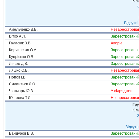
Кіл
З
Відсутні
Амельченко В.В.
Незареєстрова
Вітко А.Л.
Зареєстровани
Галасюк В.В.
Хворіє
Корчинська О.А.
Зареєстрована
Купрієнко О.В.
Зареєстровани
Лінько Д.В.
Зареєстровани
Ляшко О.В.
Незареєстрова
Попов І.В.
Зареєстровани
Силантьєв Д.О.
Зареєстровани
Чижмарь Ю.В.
У відрядженні
Юзькова Т.Л.
Незареєстрова
Гру
Кіл
З
Відсутн
Бандуров В.В.
Зареєстровани