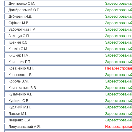
Дмитренко О.М.
Зареєстровани
Домбровський О.Г.
Зареєстровани
Дубневич Я.В.
Зареєстровани
Єфімов М.В.
Зареєстровани
Заболотний Г.М.
Зареєстровани
Заліщук С.П.
Зареєстрована
Іщейкін К.Є.
Зареєстровани
Каплін С.М.
Зареєстровани
Кишкар П.М.
Зареєстровани
Князевич Р.П.
Зареєстровани
Козаченко Л.П.
Незареєстрова
Кононенко І.В.
Зареєстровани
Король В.М.
Зареєстровани
Кривохатько В.В.
Зареєстровани
Кузьменко А.І.
Зареєстровани
Куніцин С.В.
Зареєстровани
Курячий М.П.
Зареєстровани
Лаврик М.І.
Зареєстровани
Лещенко С.А.
Зареєстровани
Лопушанський А.Я.
Незареєстрова