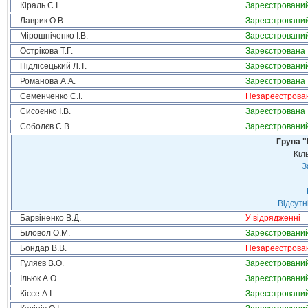
Кіраль С.І.
Зареєстровани
Лаврик О.В.
Зареєстровани
Мірошніченко І.В.
Зареєстровани
Острікова Т.Г.
Зареєстрована
Підлісецький Л.Т.
Зареєстровани
Романова А.А.
Зареєстрована
Семенченко С.І.
Незареєстрова
Сисоєнко І.В.
Зареєстрована
Соболєв Є.В.
Зареєстровани
Група "
Кіл
З
Відсутн
Барвіненко В.Д.
У відрядженні
Біловол О.М.
Зареєстровани
Бондар В.В.
Незареєстрова
Гуляєв В.О.
Зареєстровани
Ільюк А.О.
Зареєстровани
Кіссе А.І.
Зареєстровани