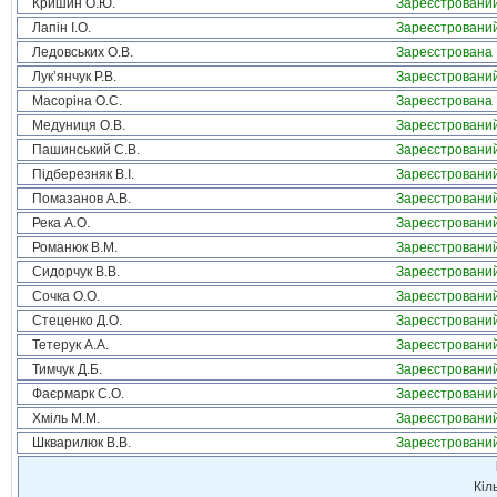
Кришин О.Ю.
Зареєстровани
Лапін І.О.
Зареєстровани
Ледовських О.В.
Зареєстрована
Лук’янчук Р.В.
Зареєстровани
Масоріна О.С.
Зареєстрована
Медуниця О.В.
Зареєстровани
Пашинський С.В.
Зареєстровани
Підберезняк В.І.
Зареєстровани
Помазанов А.В.
Зареєстровани
Река А.О.
Зареєстровани
Романюк В.М.
Зареєстровани
Сидорчук В.В.
Зареєстровани
Сочка О.О.
Зареєстровани
Стеценко Д.О.
Зареєстровани
Тетерук А.А.
Зареєстровани
Тимчук Д.Б.
Зареєстровани
Фаєрмарк С.О.
Зареєстровани
Хміль М.М.
Зареєстровани
Шкварилюк В.В.
Зареєстровани
Кіл