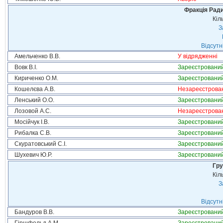
Фракція Ради
Кіл
З
Відсутн
Амельченко В.В.
У відрядженні
Вовк В.І.
Зареєстровани
Кириченко О.М.
Зареєстровани
Кошелєва А.В.
Незареєстрова
Ленський О.О.
Зареєстровани
Лозовой А.С.
Незареєстрова
Мосійчук І.В.
Зареєстровани
Рибалка С.В.
Зареєстровани
Скуратовський С.І.
Зареєстровани
Шухевич Ю.Р.
Зареєстровани
Гру
Кіл
З
Відсутн
Бандуров В.В.
Зареєстровани