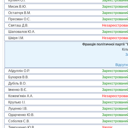
Кулініч О.І.
Зареєстровани
Мисик В.Ю.
Зареєстровани
Остапчук В.М.
Зареєстровани
Пресман О.С.
Зареєстровани
Святаш Д.В.
Незареєстрова
Шаповалов Ю.А.
Зареєстровани
Шкіря І.М.
Незареєстрова
Фракція політичної партії
Кіл
З
Відсутн
Абдуллін О.Р.
Зареєстровани
Бухарєв В.В.
Зареєстровани
Дубіль В.О.
Зареєстровани
Івченко В.Є.
Зареєстровани
Кожем’якін А.А.
Незареєстрова
Крулько І.І.
Зареєстровани
Луценко І.В.
Зареєстровани
Одарченко Ю.В.
Зареєстровани
Соболєв С.В.
Зареєстровани
Тимошенко Ю.В.
Хворіє