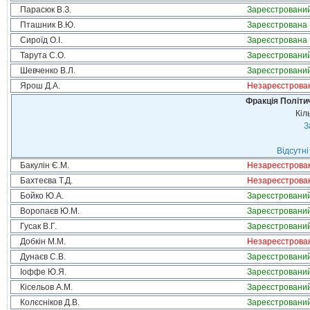
Парасюк В.З.
Зареєстровани
Пташник В.Ю.
Зареєстрована
Сироїд О.І.
Зареєстрована
Тарута С.О.
Зареєстровани
Шевченко В.Л.
Зареєстровани
Ярош Д.А.
Незареєстрова
Фракція Політич
Кіл
З
Відсутні
Бакулін Є.М.
Незареєстрова
Бахтеєва Т.Д.
Незареєстрова
Бойко Ю.А.
Зареєстровани
Воропаєв Ю.М.
Зареєстровани
Гусак В.Г.
Зареєстровани
Добкін М.М.
Незареєстрова
Дунаєв С.В.
Зареєстровани
Іоффе Ю.Я.
Зареєстровани
Кісельов А.М.
Зареєстровани
Колєсніков Д.В.
Зареєстровани