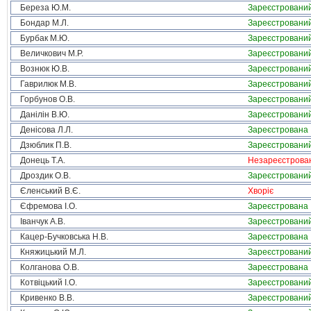
Береза Ю.М.
Зареєстровани
Бондар М.Л.
Зареєстровани
Бурбак М.Ю.
Зареєстровани
Величкович М.Р.
Зареєстровани
Вознюк Ю.В.
Зареєстровани
Гаврилюк М.В.
Зареєстровани
Горбунов О.В.
Зареєстровани
Данілін В.Ю.
Зареєстровани
Денісова Л.Л.
Зареєстрована
Дзюблик П.В.
Зареєстровани
Донець Т.А.
Незареєстрова
Дроздик О.В.
Зареєстровани
Єленський В.Є.
Хворіє
Єфремова І.О.
Зареєстрована
Іванчук А.В.
Зареєстровани
Кацер-Бучковська Н.В.
Зареєстрована
Княжицький М.Л.
Зареєстровани
Колганова О.В.
Зареєстрована
Котвіцький І.О.
Зареєстровани
Кривенко В.В.
Зареєстровани