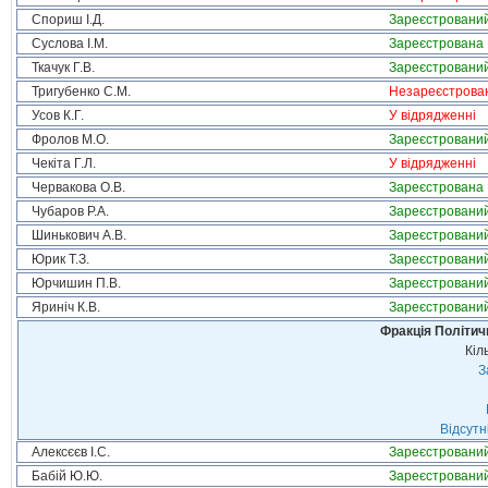
Спориш І.Д.
Зареєстровани
Суслова І.М.
Зареєстрована
Ткачук Г.В.
Зареєстровани
Тригубенко С.М.
Незареєстрова
Усов К.Г.
У відрядженні
Фролов М.О.
Зареєстровани
Чекіта Г.Л.
У відрядженні
Червакова О.В.
Зареєстрована
Чубаров Р.А.
Зареєстровани
Шинькович А.В.
Зареєстровани
Юрик Т.З.
Зареєстровани
Юрчишин П.В.
Зареєстровани
Яриніч К.В.
Зареєстровани
Фракція Політи
Кіл
З
Відсутн
Алексєєв І.С.
Зареєстровани
Бабій Ю.Ю.
Зареєстровани