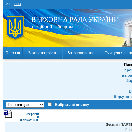
УКР
ENG
Головна
Законотворчість
Законодавство
Очищення вла
Пис
про
на р
За
В
Відсутні 
- Вибрати зі списку
Зберегти
в
форматі RTF
Фракція ПАРТ
Кіль