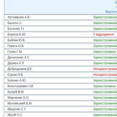
З
Відсутн
Артеменко А.В.
Зареєстровани
Балога І.І.
Зареєстровани
Батенко Т.І.
Зареєстровани
Береза Б.Ю.
У відрядженні
Бублик Ю.В.
Зареєстровани
Герега О.В.
Зареєстровани
Гопко Г.М.
Зареєстрована
Денисенко А.С.
Зареєстровани
Деркач А.Л.
Зареєстровани
Добродомов Д.Є.
Незареєстрова
Єднак О.В.
Незареєстрова
Іллєнко А.Ю.
Зареєстровани
Констанкевич І.М.
Зареєстрована
Купрій В.М.
Зареєстровани
Марченко О.О.
Зареєстровани
Матківський Б.М.
Зареєстровани
Міщенко С.Г.
Зареєстровани
Мусій О.С.
Зареєстровани