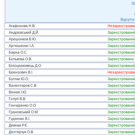
За
Відсутні
Агафонова Н.В.
Незареєстрова
Андрієвський Д.Й.
Зареєстровани
Арешонков В.Ю.
Зареєстровани
Артюшенко І.А.
Зареєстровани
Барна О.С.
Зареєстровани
Бєлькова О.В.
Зареєстрована
Білоцерковець Д.О.
Зареєстровани
Брензович В.І.
Незареєстрова
Буглак Ю.О.
Зареєстровани
Валентиров С.В.
Зареєстровани
Вінник І.Ю.
Зареєстровани
Голуб В.В.
Зареєстровани
Гончаренко О.О.
Зареєстровани
Грановський О.М.
Зареєстровани
Гудзенко В.І.
Зареєстровани
Демчак Р.Є.
Зареєстровани
Дехтярчук О.В.
Зареєстровани