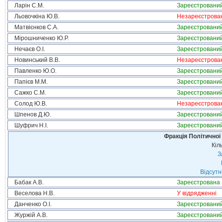
Ларін С.М.
Зареєстровани
Льовочкіна Ю.В.
Незареєстрова
Матвієнков С.А.
Зареєстровани
Мірошниченко Ю.Р.
Зареєстровани
Нечаєв О.І.
Зареєстровани
Новинський В.В.
Незареєстрова
Павленко Ю.О.
Зареєстровани
Папієв М.М.
Зареєстровани
Сажко С.М.
Зареєстровани
Солод Ю.В.
Незареєстрова
Шпенов Д.Ю.
Зареєстровани
Шуфрич Н.І.
Зареєстровани
Фракція Політичної
Кіл
З
Відсутн
Бабак А.В.
Зареєстрована
Веселова Н.В.
У відрядженні
Данченко О.І.
Зареєстровани
Журжій А.В.
Зареєстровани