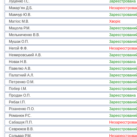
Луценко І.С.
Зареєстрована
Макар’ян Д.Б.
Незареєстрова
Мамчур Ю.В.
Зареєстровани
Матіос М.В.
Хворіє
Мацола Р.М.
Зареєстровани
Мельниченко В.В.
Зареєстровани
Мушак О.П.
Зареєстровани
Негой Ф.Ф.
Незареєстрова
Немировський А.В.
Зареєстровани
Новак Н.В.
Зареєстрована
Павелко А.В.
Зареєстровани
Палатний А.Л.
Зареєстровани
Петренко О.М.
Зареєстровани
Побер І.М.
Зареєстровани
Продан О.П.
Зареєстрована
Рибак І.П.
Зареєстровани
Різаненко П.О.
Зареєстровани
Романюк Р.С.
Зареєстровани
Сабашук П.П.
Незареєстрова
Севрюков В.В.
Зареєстровани
Сольвар Р.М.
Незареєстрова