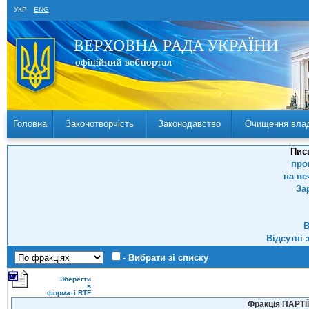
УКР
ENG
Головна
Законотворчість
Законодавство
Очищення вла
Пис
про
на ве
За
В
Відсутні 
- Вибрати зі списку
Зберегти
в
форматі RTF
Фракція ПАРТ