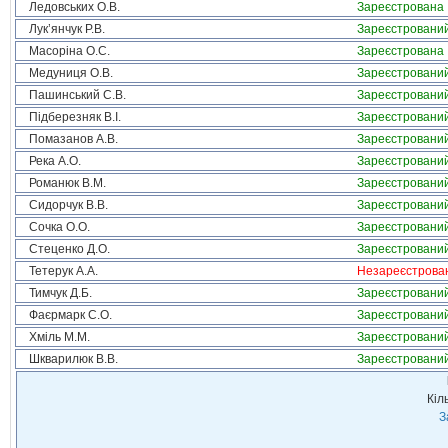
Ледовських О.В.
Зареєстрована
Лук’янчук Р.В.
Зареєстровани
Масоріна О.С.
Зареєстрована
Медуниця О.В.
Зареєстровани
Пашинський С.В.
Зареєстровани
Підберезняк В.І.
Зареєстровани
Помазанов А.В.
Зареєстровани
Река А.О.
Зареєстровани
Романюк В.М.
Зареєстровани
Сидорчук В.В.
Зареєстровани
Сочка О.О.
Зареєстровани
Стеценко Д.О.
Зареєстровани
Тетерук А.А.
Незареєстрова
Тимчук Д.Б.
Зареєстровани
Фаєрмарк С.О.
Зареєстровани
Хміль М.М.
Зареєстровани
Шкварилюк В.В.
Зареєстровани
Кіл
З