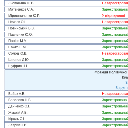
Льовочкіна Ю.В.
Незареєстрова
Матвієнков С.А.
Зареєстровани
Мірошниченко Ю.Р.
У відрядженні
Нечаєв О.І.
Незареєстрова
Новинський В.В.
Зареєстровани
Павленко Ю.О.
Зареєстровани
Папієв М.М.
Зареєстровани
Сажко С.М.
Зареєстровани
Солод Ю.В.
Незареєстрова
Шпенов Д.Ю.
Зареєстровани
Шуфрич Н.І.
Зареєстровани
Фракція Політичної
Кіл
З
Відсутн
Бабак А.В.
Незареєстрова
Веселова Н.В.
Зареєстрована
Данченко О.І.
Зареєстровани
Журжій А.В.
Зареєстровани
Кіраль С.І.
Зареєстровани
Лаврик О.В.
Зареєстровани