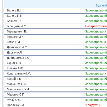
Відсутні
Балога В.І.
Зареєстровани
Балога П.І.
Зареєстровани
Безбах Я.Я.
Зареєстровани
Білецький А.Є.
Незареєстрова
Геращенко І.В.
Зареєстрована
Головко М.Й.
Зареєстровани
Гопко Г.М.
Зареєстрована
Денисенко А.С.
Зареєстровани
Деркач А.Л.
Зареєстровани
Добродомов Д.Є.
Зареєстровани
Єднак О.В.
Зареєстровани
Іллєнко А.Ю.
Зареєстровани
Констанкевич І.М.
Зареєстрована
Купрій В.М.
Зареєстровани
Марченко О.О.
Зареєстровани
Матківський Б.М.
Зареєстровани
Міщенко С.Г.
Зареєстровани
Мусій О.С.
Зареєстровани
Парасюк В.З.
У відпустці