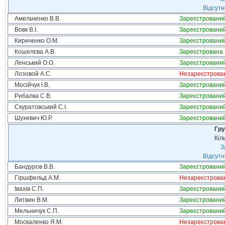
Відсутн
Амельченко В.В.
Зареєстровани
Вовк В.І.
Зареєстровани
Кириченко О.М.
Зареєстровани
Кошелєва А.В.
Зареєстрована
Ленський О.О.
Зареєстровани
Лозовой А.С.
Незареєстрова
Мосійчук І.В.
Зареєстровани
Рибалка С.В.
Зареєстровани
Скуратовський С.І.
Зареєстровани
Шухевич Ю.Р.
Зареєстровани
Гру
Кіл
З
Відсутн
Бандуров В.В.
Зареєстровани
Гіршфельд А.М.
Незареєстрова
Івахів С.П.
Зареєстровани
Литвин В.М.
Зареєстровани
Мельничук С.П.
Зареєстровани
Москаленко Я.М.
Незареєстрова