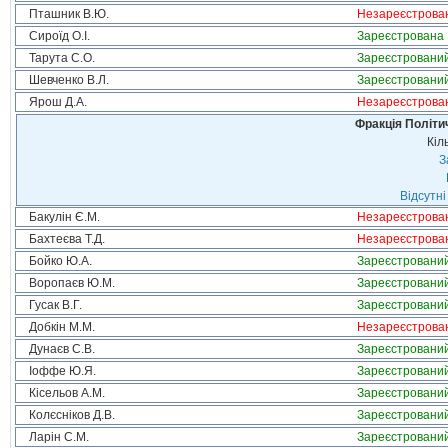
Пташник В.Ю.
Незареєстрова
Сироїд О.І.
Зареєстрована
Тарута С.О.
Зареєстровани
Шевченко В.Л.
Зареєстровани
Ярош Д.А.
Незареєстрова
Фракція Політич
Кіл
З
Відсутні
Бакулін Є.М.
Незареєстрова
Бахтеєва Т.Д.
Незареєстрова
Бойко Ю.А.
Зареєстровани
Воропаєв Ю.М.
Зареєстровани
Гусак В.Г.
Зареєстровани
Добкін М.М.
Незареєстрова
Дунаєв С.В.
Зареєстровани
Іоффе Ю.Я.
Зареєстровани
Кісельов А.М.
Зареєстровани
Колєсніков Д.В.
Зареєстровани
Ларін С.М.
Зареєстровани