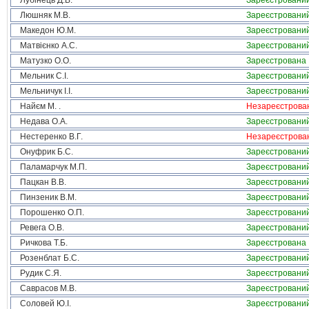
Лубінець Д.В.
Зареєстровани
Люшняк М.В.
Зареєстровани
Македон Ю.М.
Зареєстровани
Матвієнко А.С.
Зареєстровани
Матузко О.О.
Зареєстрована
Мельник С.І.
Зареєстровани
Мельничук І.І.
Зареєстровани
Найєм М. .
Незареєстрова
Недава О.А.
Зареєстровани
Нестеренко В.Г.
Незареєстрова
Онуфрик Б.С.
Зареєстровани
Паламарчук М.П.
Зареєстровани
Пацкан В.В.
Зареєстровани
Пинзеник В.М.
Зареєстровани
Порошенко О.П.
Зареєстровани
Ревега О.В.
Зареєстровани
Ричкова Т.Б.
Зареєстрована
Розенблат Б.С.
Зареєстровани
Рудик С.Я.
Зареєстровани
Саврасов М.В.
Зареєстровани
Соловей Ю.І.
Зареєстровани