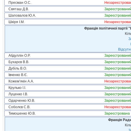
Пресман О.С.
Незареєстрова
Святаш Д.В.
Зареєстровани
Шаповалов Ю.А.
Зареєстровани
Шкіря І.М.
Незареєстрова
Фракція політичної партії
Кіл
З
Відсутн
Абдуллін О.Р.
Зареєстровани
Бухарєв В.В.
Зареєстровани
Дубіль В.О.
Зареєстровани
Івченко В.Є.
Зареєстровани
Кожем’якін А.А.
Незареєстрова
Крулько І.І.
Зареєстровани
Луценко І.В.
Зареєстровани
Одарченко Ю.В.
Зареєстровани
Соболєв С.В.
Незареєстрова
Тимошенко Ю.В.
Зареєстрована
Фракція Ради
Кіл
З