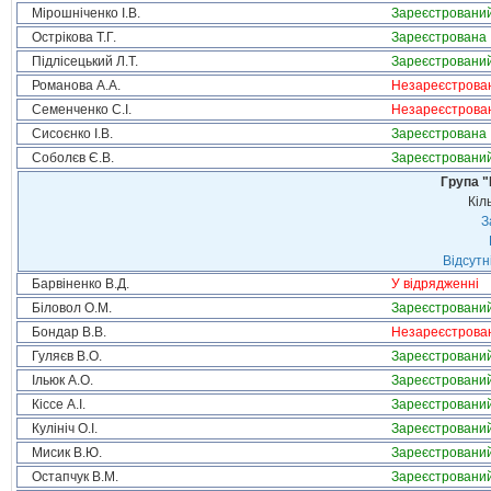
Мірошніченко І.В.
Зареєстровани
Острікова Т.Г.
Зареєстрована
Підлісецький Л.Т.
Зареєстровани
Романова А.А.
Незареєстрова
Семенченко С.І.
Незареєстрова
Сисоєнко І.В.
Зареєстрована
Соболєв Є.В.
Зареєстровани
Група "
Кіл
З
Відсутн
Барвіненко В.Д.
У відрядженні
Біловол О.М.
Зареєстровани
Бондар В.В.
Незареєстрова
Гуляєв В.О.
Зареєстровани
Ільюк А.О.
Зареєстровани
Кіссе А.І.
Зареєстровани
Кулініч О.І.
Зареєстровани
Мисик В.Ю.
Зареєстровани
Остапчук В.М.
Зареєстровани