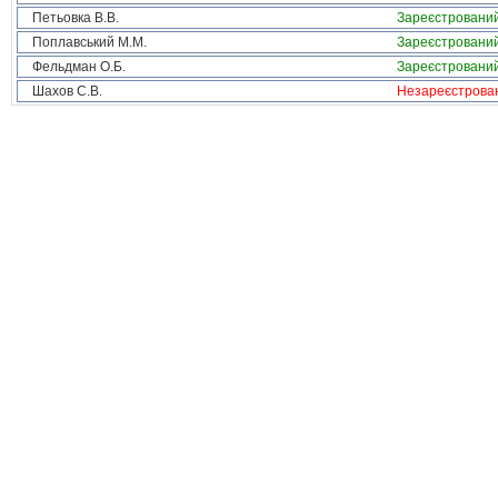
Петьовка В.В.
Зареєстровани
Поплавський М.М.
Зареєстровани
Фельдман О.Б.
Зареєстровани
Шахов С.В.
Незареєстрова