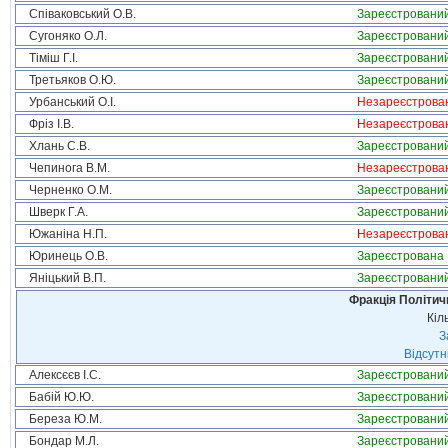
Співаковський О.В.
Зареєстровани
Сугоняко О.Л.
Зареєстровани
Тіміш Г.І.
Зареєстровани
Третьяков О.Ю.
Зареєстровани
Урбанський О.І.
Незареєстрова
Фріз І.В.
Незареєстрова
Хлань С.В.
Зареєстровани
Чепинога В.М.
Незареєстрова
Черненко О.М.
Зареєстровани
Шверк Г.А.
Зареєстровани
Южаніна Н.П.
Незареєстрова
Юринець О.В.
Зареєстрована
Яніцький В.П.
Зареєстровани
Фракція Політи
Кіл
З
Відсутн
Алексєєв І.С.
Зареєстровани
Бабій Ю.Ю.
Зареєстровани
Береза Ю.М.
Зареєстровани
Бондар М.Л.
Зареєстровани