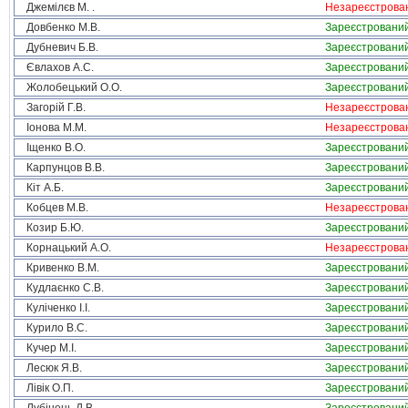
Джемілєв М. .
Незареєстрова
Довбенко М.В.
Зареєстровани
Дубневич Б.В.
Зареєстровани
Євлахов А.С.
Зареєстровани
Жолобецький О.О.
Зареєстровани
Загорій Г.В.
Незареєстрова
Іонова М.М.
Незареєстрова
Іщенко В.О.
Зареєстровани
Карпунцов В.В.
Зареєстровани
Кіт А.Б.
Зареєстровани
Кобцев М.В.
Незареєстрова
Козир Б.Ю.
Зареєстровани
Корнацький А.О.
Незареєстрова
Кривенко В.М.
Зареєстровани
Кудлаєнко С.В.
Зареєстровани
Куліченко І.І.
Зареєстровани
Курило В.С.
Зареєстровани
Кучер М.І.
Зареєстровани
Лесюк Я.В.
Зареєстровани
Лівік О.П.
Зареєстровани