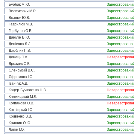
Бурбак М.Ю.
Зареєстровани
Величкович М.Р.
Зареєстровани
Вознюк Ю.В.
Зареєстровани
Гаврилюк М.В.
Зареєстровани
Горбунов О.В.
Зареєстровани
Данілін В.Ю.
Зареєстровани
Денісова Л.Л.
Зареєстрована
Дзюблик П.В.
Зареєстровани
Донець Т.А.
Незареєстрова
Дроздик О.В.
Зареєстровани
Єленський В.Є.
Зареєстровани
Єфремова І.О.
Зареєстрована
Іванчук А.В.
Зареєстровани
Кацер-Бучковська Н.В.
Незареєстрова
Княжицький М.Л.
Зареєстровани
Колганова О.В.
Незареєстрова
Котвіцький І.О.
Зареєстровани
Кривенко В.В.
Зареєстровани
Кришин О.Ю.
Зареєстровани
Лапін І.О.
Зареєстровани