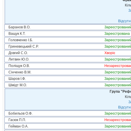
Фрак
Кіл
З
Відсутн
Баранов В.О.
Зареєстровани
Ващук К.Т.
Зареєстрована
Головченко І.Б.
Зареєстровани
Гриневецький С.Р.
Зареєстровани
Довгий С.О.
Хворіє
Литвин Ю.О.
Зареєстровани
Поліщук О.В.
Незареєстрова
Сінченко В.М.
Зареєстровани
Шаров І.Ф.
Зареєстровани
Шмідт М.О.
Зареєстровани
Група "Реф
Кіл
З
Відсутн
Бобильов О.Ф.
Зареєстровани
Гасюк П.П.
Незареєстрова
Гейман О.А.
Зареєстровани