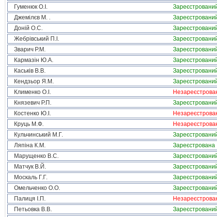
Гуменюк О.І.
Зареєстровани
Джемілєв М. .
Зареєстровани
Доній О.С.
Зареєстровани
Жебрівський П.І.
Зареєстровани
Зварич Р.М.
Зареєстровани
Кармазін Ю.А.
Зареєстровани
Каськів В.В.
Зареєстровани
Кендзьор Я.М.
Зареєстровани
Клименко О.І.
Незареєстрова
Князевич Р.П.
Зареєстровани
Костенко Ю.І.
Незареєстрова
Круць М.Ф.
Незареєстрова
Кульчинський М.Г.
Зареєстровани
Ляпіна К.М.
Зареєстрована
Марущенко В.С.
Зареєстровани
Матчук В.Й.
Зареєстровани
Москаль Г.Г.
Зареєстровани
Омельченко О.О.
Зареєстровани
Палиця І.П.
Незареєстрова
Петьовка В.В.
Зареєстровани