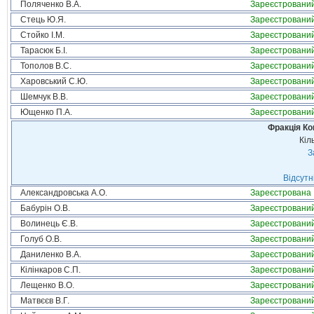
Поляченко В.А.
Зареєстровани
Стець Ю.Я.
Зареєстровани
Стойко І.М.
Зареєстровани
Тарасюк Б.І.
Зареєстровани
Тополов В.С.
Зареєстровани
Харовський С.Ю.
Зареєстровани
Шемчук В.В.
Зареєстровани
Ющенко П.А.
Зареєстровани
Фракція Ком
Кіл
З
Відсутн
Александровська А.О.
Зареєстрована
Бабурін О.В.
Зареєстровани
Волинець Є.В.
Зареєстровани
Голуб О.В.
Зареєстровани
Даниленко В.А.
Зареєстровани
Кілінкаров С.П.
Зареєстровани
Лещенко В.О.
Зареєстровани
Матвєєв В.Г.
Зареєстровани