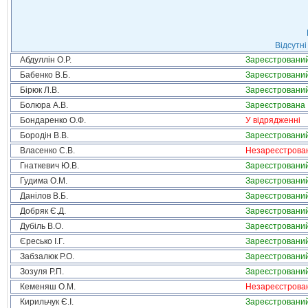
Відсутні
Абдуллін О.Р.
Зареєстровани
Бабенко В.Б.
Зареєстровани
Бірюк Л.В.
Зареєстровани
Болюра А.В.
Зареєстрована
Бондаренко О.Ф.
У відрядженні
Бородін В.В.
Зареєстровани
Власенко С.В.
Незареєстрова
Гнаткевич Ю.В.
Зареєстровани
Гудима О.М.
Зареєстровани
Данілов В.Б.
Зареєстровани
Добряк Є.Д.
Зареєстровани
Дубіль В.О.
Зареєстровани
Єресько І.Г.
Зареєстровани
Забзалюк Р.О.
Зареєстровани
Зозуля Р.П.
Зареєстровани
Кеменяш О.М.
Незареєстрова
Кирильчук Є.І.
Зареєстровани