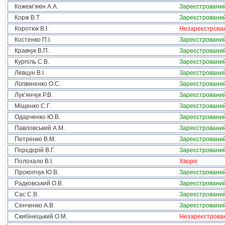
Кожем’якін А.А.
Зареєстровани
Корж В.Т.
Зареєстровани
Коротюк В.І.
Незареєстрова
Костенко П.І.
Зареєстровани
Кравчук В.П.
Зареєстровани
Курпіль С.В.
Зареєстровани
Левцун В.І.
Зареєстровани
Логвиненко О.С.
Зареєстровани
Лук’янчук Р.В.
Зареєстровани
Міщенко С.Г.
Зареєстровани
Одарченко Ю.В.
Зареєстровани
Павловський А.М.
Зареєстровани
Петренко В.М.
Зареєстровани
Пєрєдєрій В.Г.
Зареєстровани
Полохало В.І.
Хворіє
Прокопчук Ю.В.
Зареєстровани
Радковський О.В.
Зареєстровани
Сас С.В.
Зареєстровани
Сенченко А.В.
Зареєстровани
Скибінецький О.М.
Незареєстрова