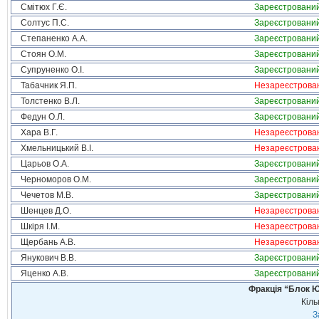
Смітюх Г.Є.
Зареєстровани
Солтус П.С.
Зареєстровани
Степаненко А.А.
Зареєстровани
Стоян О.М.
Зареєстровани
Супруненко О.І.
Зареєстровани
Табачник Я.П.
Незареєстрова
Толстенко В.Л.
Зареєстровани
Федун О.Л.
Зареєстровани
Хара В.Г.
Незареєстрова
Хмельницький В.І.
Незареєстрова
Царьов О.А.
Зареєстровани
Черноморов О.М.
Зареєстровани
Чечетов М.В.
Зареєстровани
Шенцев Д.О.
Незареєстрова
Шкіря І.М.
Незареєстрова
Щербань А.В.
Незареєстрова
Янукович В.В.
Зареєстровани
Яценко А.В.
Зареєстровани
Фракція “Блок Ю
Кіль
З