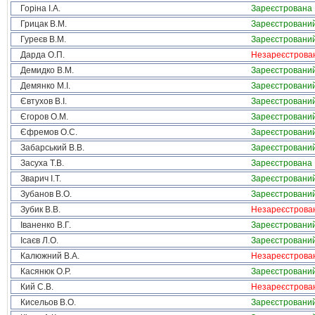
Горіна І.А.
Зареєстрована
Грицак В.М.
Зареєстровани
Гуреєв В.М.
Зареєстровани
Дарда О.П.
Незареєстрова
Демидко В.М.
Зареєстровани
Демянко М.І.
Зареєстровани
Євтухов В.І.
Зареєстровани
Єгоров О.М.
Зареєстровани
Єфремов О.С.
Зареєстровани
Забарський В.В.
Зареєстровани
Засуха Т.В.
Зареєстрована
Зварич І.Т.
Зареєстровани
Зубанов В.О.
Зареєстровани
Зубик В.В.
Незареєстрова
Іваненко В.Г.
Зареєстровани
Ісаєв Л.О.
Зареєстровани
Калюжний В.А.
Незареєстрова
Касянюк О.Р.
Зареєстровани
Кий С.В.
Незареєстрова
Кисельов В.О.
Зареєстровани