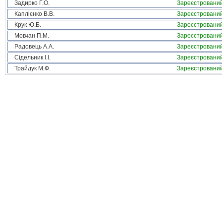
Задирко Г.О.
Зареєстровани
Каплієнко В.В.
Зареєстровани
Крук Ю.Б.
Зареєстровани
Мовчан П.М.
Зареєстровани
Радовець А.А.
Зареєстровани
Сідельник І.І.
Зареєстровани
Трайдук М.Ф.
Зареєстровани