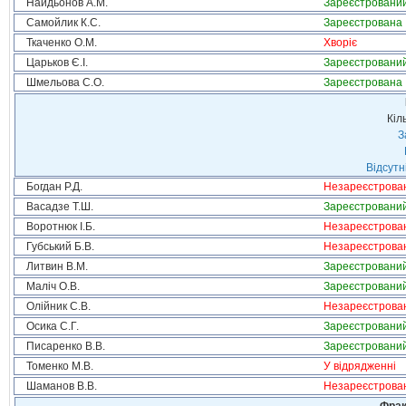
Найдьонов А.М.
Зареєстровани
Самойлик К.С.
Зареєстрована
Ткаченко О.М.
Хворіє
Царьков Є.І.
Зареєстровани
Шмельова С.О.
Зареєстрована
Кіл
З
Відсутн
Богдан Р.Д.
Незареєстрова
Васадзе Т.Ш.
Зареєстровани
Воротнюк І.Б.
Незареєстрова
Губський Б.В.
Незареєстрова
Литвин В.М.
Зареєстровани
Маліч О.В.
Зареєстровани
Олійник С.В.
Незареєстрова
Осика С.Г.
Зареєстровани
Писаренко В.В.
Зареєстровани
Томенко М.В.
У відрядженні
Шаманов В.В.
Незареєстрова