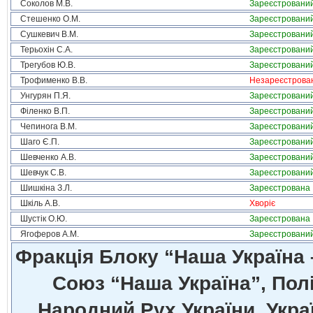
Соколов М.В.
Зареєстровани
Стешенко О.М.
Зареєстровани
Сушкевич В.М.
Зареєстровани
Терьохін С.А.
Зареєстровани
Трегубов Ю.В.
Зареєстровани
Трофименко В.В.
Незареєстрова
Унгурян П.Я.
Зареєстровани
Філенко В.П.
Зареєстровани
Чепинога В.М.
Зареєстровани
Шаго Є.П.
Зареєстровани
Шевченко А.В.
Зареєстровани
Шевчук С.В.
Зареєстровани
Шишкіна З.Л.
Зареєстрована
Шкіль А.В.
Хворіє
Шустік О.Ю.
Зареєстрована
Ягоферов А.М.
Зареєстровани
Фракція Блоку “Наша Україна
Союз “Наша Україна”, Полі
Народний Рух України, Укра