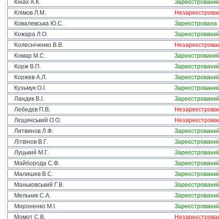
Кінах А.К.
Зареєстровани
Клімов Л.М.
Незареєстрова
Ковалевська Ю.С.
Зареєстрована
Кожара Л.О.
Зареєстровани
Колесніченко В.В.
Незареєстрова
Комар М.С.
Зареєстровани
Корж В.П.
Зареєстровани
Коржев А.Л.
Зареєстровани
Кузьмук О.І.
Зареєстровани
Ландик В.І.
Зареєстровани
Лебедєв П.В.
Незареєстрова
Лєщинський О.О.
Незареєстрова
Литвинов Л.Ф.
Зареєстровани
Літвінов В.Г.
Зареєстровани
Луцький М.Г.
Зареєстровани
Майборода С.Ф.
Зареєстровани
Малишев В.С.
Зареєстровани
Маньковський Г.В.
Зареєстровани
Мельник С.А.
Зареєстровани
Мироненко М.І.
Зареєстровани
Момот С.В.
Незареєстрова