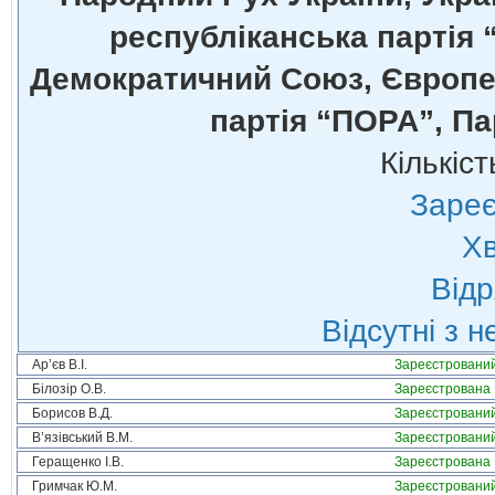
республіканська партія 
Демократичний Союз, Європей
партія “ПОРА”, Па
Кількіст
Зареє
Хв
Відр
Відсутні з 
Ар’єв В.І.
Зареєстровани
Білозір О.В.
Зареєстрована
Борисов В.Д.
Зареєстровани
В’язівський В.М.
Зареєстровани
Геращенко І.В.
Зареєстрована
Гримчак Ю.М.
Зареєстровани