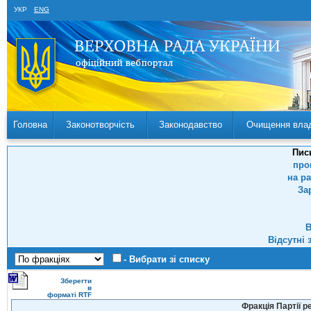
УКР
ENG
Головна
Законотворчість
Законодавство
Очищення вла
Пис
про
на р
За
В
Відсутні 
- Вибрати зі списку
Зберегти
в
форматі RTF
Фракція Партії р