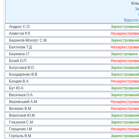
Кіль
За
Відсутні
Андрос С.О.
Зареєстровани
Ахметов Р.Л.
Незареєстрова
Баранов-Мохорт С.М.
Зареєстровани
Бахтеєва Т.Д.
Незареєстрова
Бережна І.Г.
Зареєстрована
Білий О.П.
Незареєстрова
Богуслаєв В.О.
Зареєстровани
Бондаренко В.В.
Зареєстровани
Бондик В.А.
Незареєстрова
Бут Ю.А.
Зареєстровани
Васильєв О.А.
Зареєстровани
Веревський А.М.
Незареєстрова
Вечерко В.М.
Незареєстрова
Воропаєв Ю.М.
Зареєстровани
Глазунов С.М.
Зареєстровани
Глущенко І.М.
Незареєстрова
Горбаль В.М.
Зареєстровани