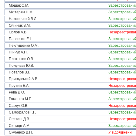
Мошак С.М.
Зареєстровани
Мхітарян Н.М.
Зареєстровани
Наконечний В.Л.
Зареєстровани
Олійник В.М.
Зареєстровани
Орлов А.В.
Незареєстрова
Павленко Е.І.
Зареєстровани
Пеклушенко О.М.
Зареєстровани
Пінчук А.П.
Зареєстровани
Плотніков О.В.
Зареєстровани
Полунєєв Ю.В.
Зареєстровани
Потапов В.І.
Зареєстровани
Пригодський А.В.
Незареєстрова
Прутнік Е.А.
Незареєстрова
Рева Д.О.
Зареєстровани
Романюк М.П.
Зареєстровани
Савчук О.В.
Незареєстрова
Самофалов Г.Г.
Зареєстровани
Святаш Д.В.
Незареєстрова
Синиця А.М.
Зареєстровани
Скубенко В.П.
У відрядженні