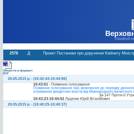
Верховн
Офіційний в
2578
Д
Проект Постанови про доручення Кабінету Мініст
Зберегти в форматі
RTF
20.05.2015 р. - (10:42:44-10:44:06)
10:43:01
- Поіменне голосування
Поіменне голосування про включення до порядку денного 
отримання кредитних коштів від Міжнародного валютного
За-147 Проти-0 Утр
10:43:23-10:44:02
Луценко Юрій Віталійович
20.05.2015 р. - (10:40:25-10:40:37)