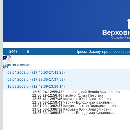
Верховн
Офіційний в
2447
Д
Проект Закону про внесення зм
Зберегти в форматі
RTF
03.04.2003 р. - (17:40:53-17:41:25)
03.04.2003 р. - (17:37:35-17:37:58)
18.03.2003 р. - (12:49:39-13:10:14)
12:50:04-12:55:43
Черновецький Леонід Михайлович
12:56:29-12:56:40
Гінзбург Ольга Петрівна
12:56:41-12:57:46
Кармазін Юрій Анатолійович
12:59:08-12:59:49
Черняк Володимир Кирилович
13:01:29-13:02:37
Капустін Віктор Володимирович
13:02:58-13:06:32
Кармазін Юрій Анатолійович
13:06:39-13:09:52
Черняк Володимир Кирилович