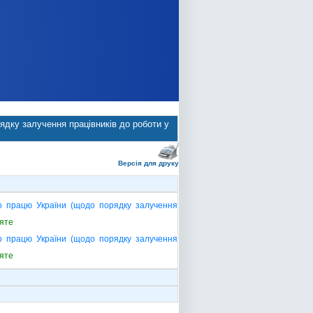
рядку залучення працівників до роботи у
Версія для друку
ро працю України (щодо порядку залучення
яте
ро працю України (щодо порядку залучення
яте