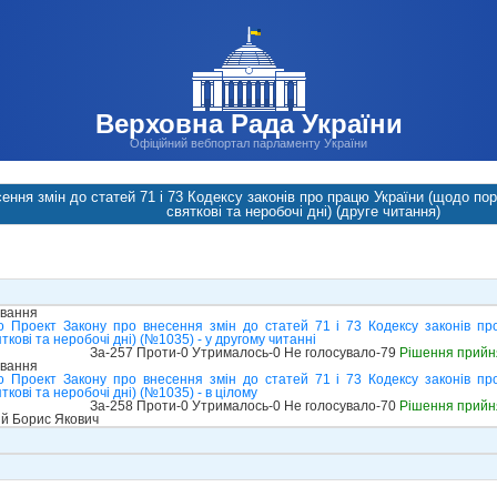
Верховна Рада України
Офіційний вебпортал парламенту України
ення змін до статей 71 і 73 Кодексу законів про працю України (щодо по
святкові та неробочі дні) (друге читання)
ування
о Проект Закону про внесення змін до статей 71 і 73 Кодексу законів п
ткові та неробочі дні) (№1035) - у другому читанні
За-257 Проти-0 Утрималось-0 Не голосувало-79
Рішення прийн
ування
о Проект Закону про внесення змін до статей 71 і 73 Кодексу законів п
ткові та неробочі дні) (№1035) - в цілому
За-258 Проти-0 Утрималось-0 Не голосувало-70
Рішення прийн
й Борис Якович