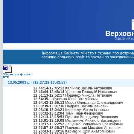
Верховн
Офіційний в
Інформація Кабінету Міністрів України про дотри
весняно-польових робіт та заходи по забезпеченн
Зберегти в форматі
RTF
13.05.2003 р. - (12:27:28-13:43:53)
12:44:14-12:45:12
Калінчук Василь Антонович
12:46:44-12:48:14
Удовенко Геннадій Йосипович
12:51:13-12:52:17
Нощенко Микола Петрович
12:54:35-...
Луценко Юрій Віталійович
12:54:43-12:56:13
Мороз Олександр Олександрович
13:00:39-13:01:36
Надрага Василь Іванович
13:03:10-13:04:21
Кирильчук Євген Іванович
13:06:32-13:12:04
Томич Іван Федорович
13:12:13-13:15:53
Пузаков Володимир Тихонович
13:16:01-13:19:08
Мельничук Михайло Васильович
13:19:37-13:22:52
Лещенко Володимир Олексійович
13:22:57-13:26:37
Павловський Михайло Антонович
13:26:43-13:30:16
Кармазін Юрій Анатолійович