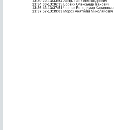
13:30:20-13:33:54
Заєць Іван Олександрович
13:34:00-13:36:35
Борзих Олександр Іванович
13:36:43-13:37:51
Черняк Володимир Кирилович
13:37:57-13:39:03
Мороз Анатолій Миколайович