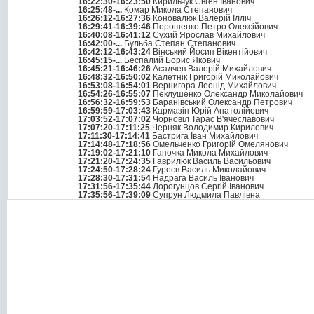
16:22:30-16:23:50
Кирильчук Євген Іванович
16:25:48-...
Комар Микола Степанович
16:26:12-16:27:36
Коновалюк Валерій Ілліч
16:29:41-16:39:46
Порошенко Петро Олексійович
16:40:08-16:41:12
Сухий Ярослав Михайлович
16:42:00-...
Бульба Степан Степанович
16:42:12-16:43:24
Вінський Йосип Вікентійович
16:45:15-...
Беспалий Борис Якович
16:45:21-16:46:26
Асадчев Валерій Михайлович
16:48:32-16:50:02
Калетнік Григорій Миколайович
16:53:08-16:54:01
Вернигора Леонід Михайлович
16:54:26-16:55:07
Пеклушенко Олександр Миколайович
16:56:32-16:59:53
Баранівський Олександр Петрович
16:59:59-17:03:43
Кармазін Юрій Анатолійович
17:03:52-17:07:02
Чорновіл Тарас В'ячеславович
17:07:20-17:11:25
Черняк Володимир Кирилович
17:11:30-17:14:41
Бастрига Іван Михайлович
17:14:48-17:18:56
Омельченко Григорій Омелянович
17:19:02-17:21:10
Гапочка Микола Михайлович
17:21:20-17:24:35
Гаврилюк Василь Васильович
17:24:50-17:28:24
Гуреєв Василь Миколайович
17:28:30-17:31:54
Надрага Василь Іванович
17:31:56-17:35:44
Дорогунцов Сергій Іванович
17:35:56-17:39:09
Супрун Людмила Павлівна