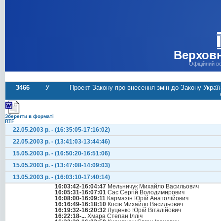
Верховн
Офіційний в
3466
У
Проект Закону про внесення змін до Закону Україн
Зберегти в форматі
RTF
22.05.2003 р. - (16:35:05-17:16:02)
22.05.2003 р. - (13:41:03-13:44:46)
15.05.2003 р. - (16:50:20-16:51:06)
15.05.2003 р. - (13:47:08-14:09:03)
13.05.2003 р. - (16:03:10-17:40:14)
16:03:42-16:04:47
Мельничук Михайло Васильович
16:05:31-16:07:01
Сас Сергій Володимирович
16:08:00-16:09:11
Кармазін Юрій Анатолійович
16:16:49-16:18:10
Косів Михайло Васильович
16:19:32-16:20:32
Луценко Юрій Віталійович
16:22:18-...
Хмара Степан Ілліч