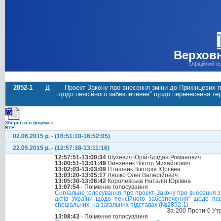
Верховн
Офіційний в
2852-1
Д
Проект Закону про внесення зміни до Прикінцевих п
щодо пенсійного забезпечення" щодо перенесення терм
Зберегти в форматі
RTF
02.06.2015 р. - (16:51:10-16:52:05)
22.05.2015 р. - (12:57:38-13:11:16)
12:57:51-13:00:34
Шухевич Юрій-Богдан Романович
13:00:51-13:01:49
Пинзеник Віктор Михайлович
13:02:03-13:03:09
Пташник Вікторія Юріївна
13:03:20-13:05:17
Ляшко Олег Валерійович
13:05:30-13:06:42
Королевська Наталія Юріївна
13:07:54
- Поіменне голосування
Сигнальне голосування про проект Закону про внесення з
актів України щодо пенсійного забезпечення" щодо пер
спеціальних, на загальних підставах (№2852-1)
За-200 Проти-0 Ут
13:08:43
- Поіменне голосування