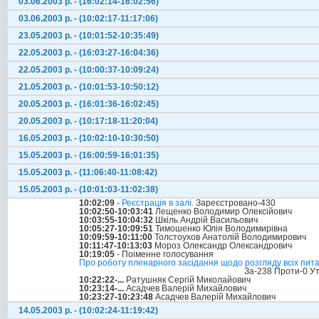
03.06.2003 р. - (16:02:14-16:02:56)
03.06.2003 р. - (10:02:17-11:17:06)
23.05.2003 р. - (10:01:52-10:35:49)
22.05.2003 р. - (16:03:27-16:04:36)
22.05.2003 р. - (10:00:37-10:09:24)
21.05.2003 р. - (10:01:53-10:50:12)
20.05.2003 р. - (16:01:36-16:02:45)
20.05.2003 р. - (10:17:18-11:20:04)
16.05.2003 р. - (10:02:10-10:30:50)
15.05.2003 р. - (16:00:59-16:01:35)
15.05.2003 р. - (11:06:40-11:08:42)
15.05.2003 р. - (10:01:03-11:02:38)
10:02:09
-
Реєстрація в залі.
Зареєстровано-430
10:02:50-10:03:41
Лещенко Володимир Олексійович
10:03:55-10:04:32
Шкіль Андрій Васильович
10:05:27-10:09:51
Тимошенко Юлія Володимирівна
10:09:59-10:11:00
Толстоухов Анатолій Володимирович
10:11:47-10:13:03
Мороз Олександр Олександрович
10:19:05
- Поіменне голосування
Про роботу пленарного засідання щодо розгляду всіх пит
За-238 Проти-0 У
10:22:22-...
Ратушняк Сергій Миколайович
10:23:14-...
Асадчев Валерій Михайлович
10:23:27-10:23:48
Асадчев Валерій Михайлович
14.05.2003 р. - (10:02:24-11:19:42)