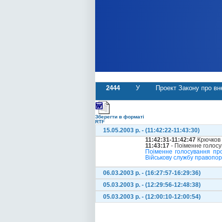
2444
У
Проект Закону про вне
Зберегти в форматі
RTF
15.05.2003 р. - (11:42:22-11:43:30)
11:42:31-11:42:47
Крючков 
11:43:17
- Поіменне голос
Поіменне голосування про
Військову службу правопоря
06.03.2003 р. - (16:27:57-16:29:36)
05.03.2003 р. - (12:29:56-12:48:38)
05.03.2003 р. - (12:00:10-12:00:54)