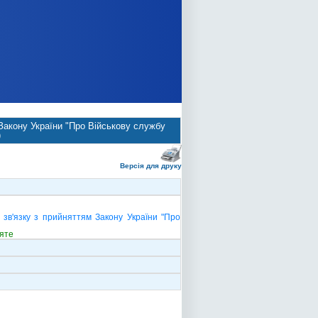
 Закону України "Про Військову службу
)
Версія для друку
 зв'язку з прийняттям Закону України "Про
яте