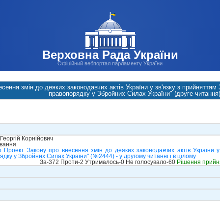
Верховна Рада України
Офіційний вебпортал парламенту України
сення змін до деяких законодавчих актів України у зв'язку з прийняттям
правопорядку у Збройних Силах України" (друге читання
Георгій Корнійович
ування
 Проект Закону про внесення змін до деяких законодавчих актів України у
дку у Збройних Силах України" (№2444) - у другому читанні і в цілому
За-372 Проти-2 Утрималось-0 Не голосувало-60
Рішення прийн