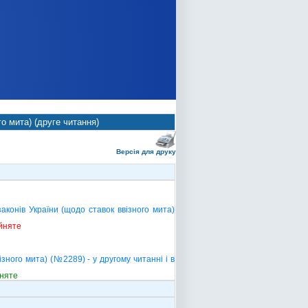
о мита) (друге читання)
Версія для друку
конів України (щодо ставок ввізного мита)
йняте
зного мита) (№2289) - у другому читанні і в
няте