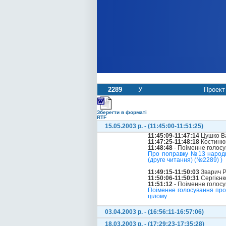
2289
У
Проект 
Зберегти в форматі
RTF
15.05.2003 р. - (11:45:00-11:51:25)
11:45:09-11:47:14
Цушко В
11:47:25-11:48:18
Костинюк
11:48:48
- Поіменне голос
Про поправку №13 народно
(друге читання) (№2289) )
11:49:15-11:50:03
Зварич 
11:50:06-11:50:31
Сергієнк
11:51:12
- Поіменне голос
Поіменне голосування про 
цілому
03.04.2003 р. - (16:56:11-16:57:06)
18.03.2003 р. - (17:29:23-17:35:28)