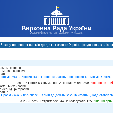
Верховна Рада України
Офіційний вебпортал парламенту України
Закону про внесення змін до деяких законів України (щодо ставок ввізног
асиль Петрович
 Богдан Іванович
ування
го депутата Костинюка Б.І. (Проект Закону про внесення змін до деяких за
За-127 Проти-6 Утрималось-2 Не голосувало-299
Рішення не при
Роман Михайлович
о Леонід Григорович
ування
Проект Закону про внесення змін до деяких законів України (щодо ставок вві
За-263 Проти-1 Утрималось-44 Не голосувало-125
Рішення прий