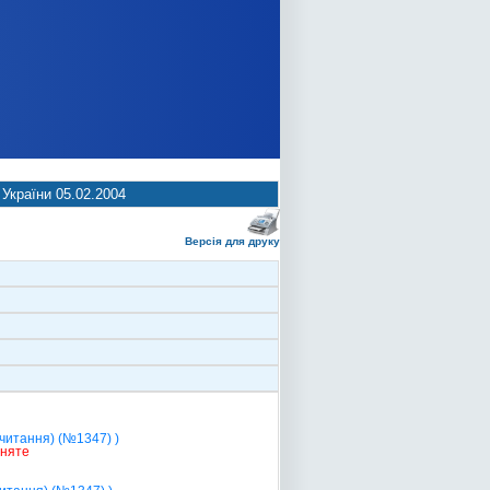
 України 05.02.2004
Версія для друку
 читання) (№1347) )
йняте