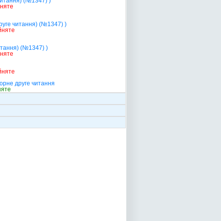
читання) (№1347) )
йняте
руге читання) (№1347) )
йняте
итання) (№1347) )
йняте
йняте
торне друге читання
няте