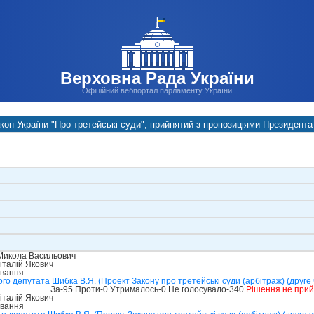
Верховна Рада України
Офіційний вебпортал парламенту України
кон України "Про третейські суди", прийнятий з пропозиціями Президента
Микола Васильович
талій Якович
ування
о депутата Шибка В.Я. (Проект Закону про третейські суди (арбітраж) (друге
За-95 Проти-0 Утрималось-0 Не голосувало-340
Рішення не при
талій Якович
ування