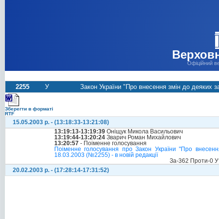
Верховн
Офіційний в
2255
У
Закон України "Про внесення змін до деяких за
Зберегти в форматі
RTF
15.05.2003 р. - (13:18:33-13:21:08)
13:19:13-13:19:39
Оніщук Микола Васильович
13:19:44-13:20:24
Зварич Роман Михайлович
13:20:57
- Поіменне голосування
Поіменне голосування про Закон України "Про внесення
18.03.2003 (№2255) - в новій редакції
За-362 Проти-0 У
20.02.2003 р. - (17:28:14-17:31:52)