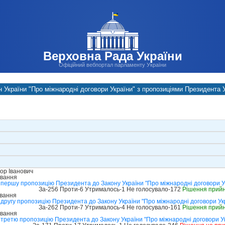
Верховна Рада України
Офіційний вебпортал парламенту України
н України "Про міжнародні договори України" з пропозиціями Президента У
ор Іванович
ування
 першу пропозицію Президента до Закону України "Про міжнародні договори У
За-256 Проти-6 Утрималось-1 Не голосувало-172
Рішення прий
ування
другу пропозицію Президента до Закону України "Про міжнародні договори Ук
За-262 Проти-7 Утрималось-4 Не голосувало-161
Рішення прий
ування
третю пропозицію Президента до Закону України "Про міжнародні договори У