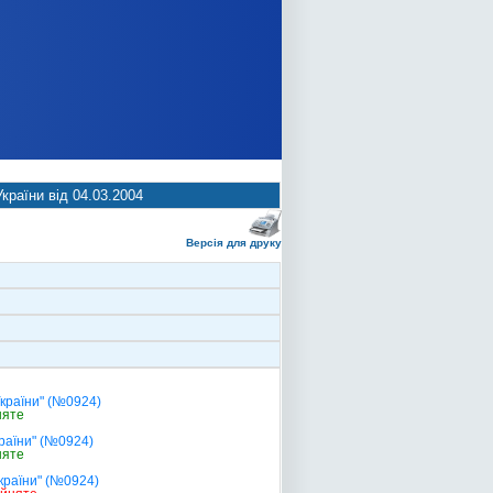
країни від 04.03.2004
Версія для друку
країни" (№0924)
няте
раїни" (№0924)
няте
країни" (№0924)