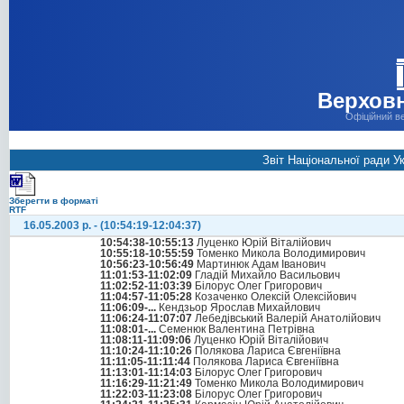
Верховн
Офіційний в
Звіт Національної ради У
Зберегти в форматі
RTF
16.05.2003 р. - (10:54:19-12:04:37)
10:54:38-10:55:13
Луценко Юрій Віталійович
10:55:18-10:55:59
Томенко Микола Володимирович
10:56:23-10:56:49
Мартинюк Адам Іванович
11:01:53-11:02:09
Гладій Михайло Васильович
11:02:52-11:03:39
Білорус Олег Григорович
11:04:57-11:05:28
Козаченко Олексій Олексійович
11:06:09-...
Кендзьор Ярослав Михайлович
11:06:24-11:07:07
Лебедівський Валерій Анатолійович
11:08:01-...
Семенюк Валентина Петрівна
11:08:11-11:09:06
Луценко Юрій Віталійович
11:10:24-11:10:26
Полякова Лариса Євгеніївна
11:11:05-11:11:44
Полякова Лариса Євгеніївна
11:13:01-11:14:03
Білорус Олег Григорович
11:16:29-11:21:49
Томенко Микола Володимирович
11:22:03-11:23:08
Білорус Олег Григорович