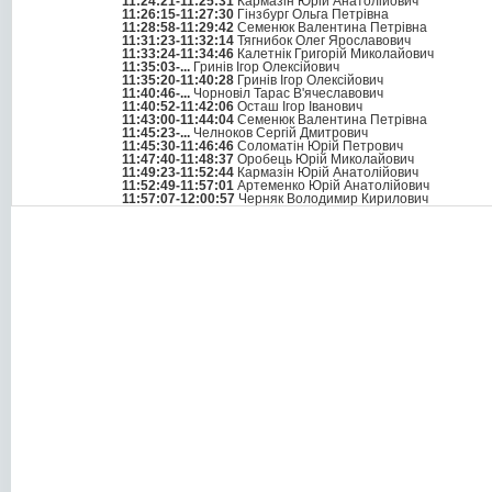
11:24:21-11:25:31
Кармазін Юрій Анатолійович
11:26:15-11:27:30
Гінзбург Ольга Петрівна
11:28:58-11:29:42
Семенюк Валентина Петрівна
11:31:23-11:32:14
Тягнибок Олег Ярославович
11:33:24-11:34:46
Калетнік Григорій Миколайович
11:35:03-...
Гринів Ігор Олексійович
11:35:20-11:40:28
Гринів Ігор Олексійович
11:40:46-...
Чорновіл Тарас В'ячеславович
11:40:52-11:42:06
Осташ Ігор Іванович
11:43:00-11:44:04
Семенюк Валентина Петрівна
11:45:23-...
Челноков Сергій Дмитрович
11:45:30-11:46:46
Соломатін Юрій Петрович
11:47:40-11:48:37
Оробець Юрій Миколайович
11:49:23-11:52:44
Кармазін Юрій Анатолійович
11:52:49-11:57:01
Артеменко Юрій Анатолійович
11:57:07-12:00:57
Черняк Володимир Кирилович