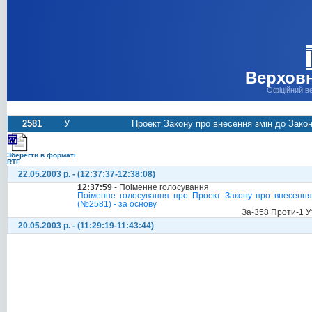
Верховн
Офіційний в
2581
У
Проект Закону про внесення змін до Закон
Зберегти в форматі
RTF
22.05.2003 р. - (12:37:37-12:38:08)
12:37:59
- Поіменне голосування
Поіменне голосування про Проект Закону про внесення 
(№2581) - за основу
За-358 Проти-1 У
20.05.2003 р. - (11:29:19-11:43:44)