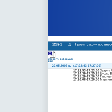
1282-1
Д
Проект Закону про внесе
Зберегти в форматі
RTF
22.05.2003 р. - (17:22:43-17:27:09)
17:22:53-17:23:50
Зварич 
17:24:39-17:25:25
Цушко В
17:25:29-17:26:00
Гавриш 
17:26:08-17:26:50
Мартиню