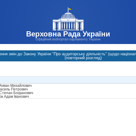
Верховна Рада України
Офіційний вебпортал парламенту України
ння змін до Закону України "Про аудиторську діяльність" (щодо націонал
(повторний розгляд)
Роман Михайлович
асиль Петрович
Степан Богданович
к Адам Іванович