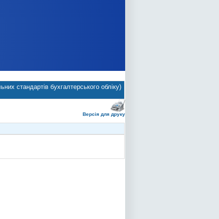
ьних стандартів бухгалтерського обліку)
Версія для друку