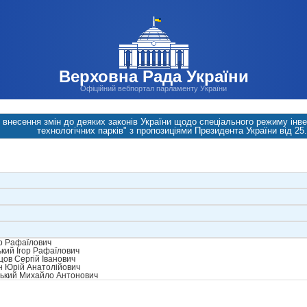
Верховна Рада України
Офіційний вебпортал парламенту України
 внесення змін до деяких законів України щодо спеціального режиму інвес
технологічних парків" з пропозиціями Президента України вiд 25
р Рафаїлович
кий Ігор Рафаїлович
ов Сергій Іванович
н Юрій Анатолійович
ький Михайло Антонович