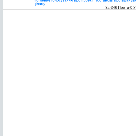
Поіменне голосування про проект Постанови про вшануванн
цілому
За-346 Проти-0 У