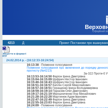
Верховн
Офіційний в
4213
Д
Проект Постанови про вшанування
Зберегти в форматі
RTF
24.02.2014 р. - (16:12:33-16:24:54)
16:13:38
- Поіменне голосування
Поіменне голосування про включення до порядку денного
протесту (№4213)
За-322 Проти-0 У
16:13:53-16:14:50
Фаріон Ірина Дмитрівна
16:15:04-16:15:09
Шуфрич Нестор Іванович
16:15:40-16:16:43
Шуфрич Нестор Іванович
16:16:51-16:16:57
Каплін Сергій Миколайович
16:16:57-16:18:51
Геращенко Ірина Володимирівна
16:18:59-16:19:14
Парасків Олег Дмитрович
16:19:17-16:21:19
Мірошниченко Ігор Михайлович
16:21:28-16:22:28
Мартинюк Адам Іванович
16:22:47-16:22:49
Фаріон Ірина Дмитрівна
16:22:55-16:23:03
Фаріон Ірина Дмитрівна
16:24:09
- Поіменне голосування