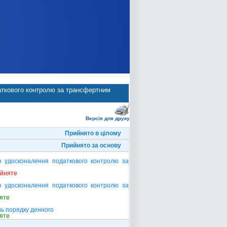
аткового контролю за трансфертним
Версія для друку
Прийнято в цілому
Прийнято за основу
о удосконалення податкового контролю за
ийняте
о удосконалення податкового контролю за
яте
ь порядку денного
яте