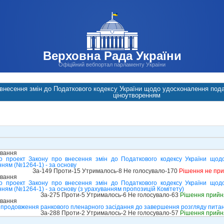
Верховна Рада України
Офіційний вебпортал парламенту України
 внесення змін до Податкового кодексу України щодо удосконалення под
ціноутворенням
ування
о проект Закону про внесення змін до Податкового кодексу України щод
ням (№1264-1) - за основу
За-149 Проти-15 Утрималось-8 Не голосувало-170
Рішення не пр
ування
о проект Закону про внесення змін до Податкового кодексу України щод
ям (№1264-1) - за основу (з урахуванням пропозицій Комітету)
За-275 Проти-5 Утрималось-6 Не голосувало-63
Рішення прийн
ування
 продовження ранкового пленарного засідання до завершення розгляду питан
За-288 Проти-2 Утрималось-2 Не голосувало-57
Рішення прийн