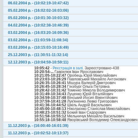
06.02.2004 р. - (10:02:19-10:47:42)
05.02.2004 р. - (16:02:02-16:03:06)
05.02.2004 р. - (10:01:30-10:03:32)
04.02.2004 р. - (10:02:38-10:46:39)
03.02.2004 р. - (16:03:20-16:09:36)
03.02.2004 р. - (11:03:59-11:08:34)
03.02.2004 р. - (10:15:03-10:16:49)
25.12.2003 р. - (11:30:51-11:32:14)
12.12.2003 р. - (10:04:59-10:59:11)
10:05:42
-
Реєстрація в залі.
Зареєстровано-438
10:20:54-...
Гаврилюк Іван Ярославович
10:21:05-10:22:47
Оробець Юрій Миколайович
10:23:03-10:26:29
Павловський Михайло Антонович
10:26:35-10:26:41
Мішура Валерій Дмитрович
10:26:45-10:28:34
Гінзбург Ольга Петрівна
10:28:42-10:31:42
Томенко Микола Володимирович
10:31:49-10:34:43
Луценко Юрій Віталійович
10:34:59-10:37:48
Вінський Йосип Вікентійович
10:37:59-10:41:28
Лук'яненко Левко Григорович
10:41:36-10:44:52
Шкіль Андрій Васильович
10:45:00-10:48:13
Ніколаєнко Станіслав Миколайович
10:48:23-10:51:32
Бокий Іван Сидорович
10:51:58-10:55:12
Мельничук Михайло Васильович
10:55:18-10:58:48
Яворівський Володимир Олександрович
11.12.2003 р. - (16:00:40-16:01:39)
11.12.2003 р. - (10:02:52-10:13:37)