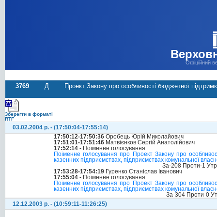
Верховн
Офіційний в
3769
Д
Проект Закону про особливості бюджетної підтримк
Зберегти в форматі
RTF
03.02.2004 р. - (17:50:04-17:55:14)
17:50:12-17:50:36
Оробець Юрій Миколайович
17:51:01-17:51:46
Матвієнков Сергій Анатолійович
17:52:14
- Поіменне голосування
Поіменне голосування про Проект Закону про особливост
казенних підприємствах, підприємствах комунальної власно
За-208 Проти-1 Ут
17:53:28-17:54:19
Гуренко Станіслав Іванович
17:55:04
- Поіменне голосування
Поіменне голосування про Проект Закону про особливост
казенних підприємствах, підприємствах комунальної влас
За-304 Проти-0 У
12.12.2003 р. - (10:59:11-11:26:25)