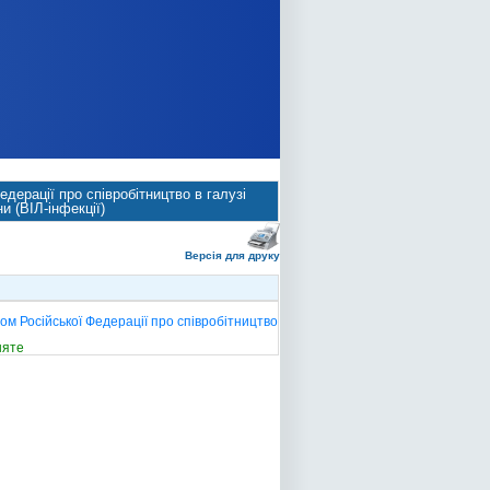
дерації про співробітництво в галузі
 (ВІЛ-інфекції)
Версія для друку
ом Російської Федерації про співробітництво
няте