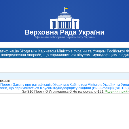
Верховна Рада України
Офіційний вебпортал парламенту України
атифікацію Угоди між Кабінетом Міністрів України та Урядом Російської Фе
попередження хвороби, що спричиняється вірусом імунодефіциту людини
ування
Проект Закону про ратифікацію Угоди між Кабінетом Міністрів України та Уряд
роби, що спричиняється вірусом імунодефіциту людини (ВІЛ-інфекції) (№0139)
За-310 Проти-0 Утрималось-0 Не голосувало-121
Рішення прий