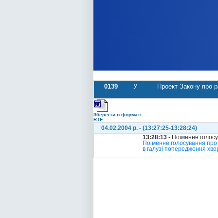
0139
У
Проект Закону про р
Зберегти в форматі
RTF
04.02.2004 р. - (13:27:25-13:28:24)
13:28:13
- Поіменне голос
Поіменне голосування про 
в галузі попередження хво