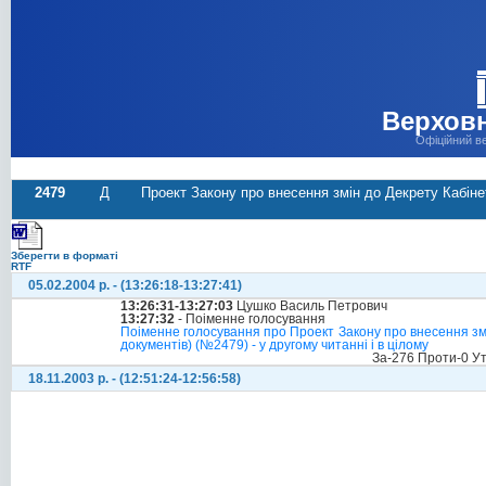
Верховн
Офіційний в
2479
Д
Проект Закону про внесення змін до Декрету Кабіне
Зберегти в форматі
RTF
05.02.2004 р. - (13:26:18-13:27:41)
13:26:31-13:27:03
Цушко Василь Петрович
13:27:32
- Поіменне голосування
Поіменне голосування про Проект Закону про внесення змі
документів) (№2479) - у другому читанні і в цілому
За-276 Проти-0 У
18.11.2003 р. - (12:51:24-12:56:58)