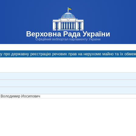
Верховна Рада України
Офіційний вебпортал парламенту України
у про державну реєстрацію речових прав на нерухоме майно та їх обмеж
 Володимир Йосипович