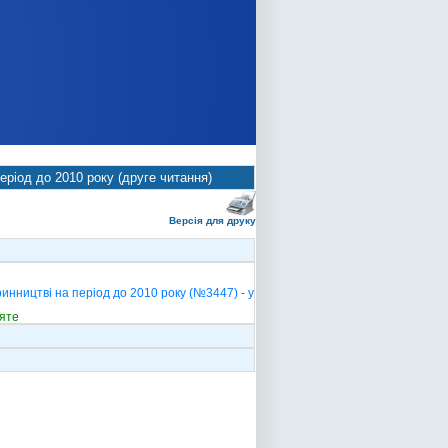
ріод до 2010 року (друге читання)
Версія для друку
нництві на період до 2010 року (№3447) - у
яте