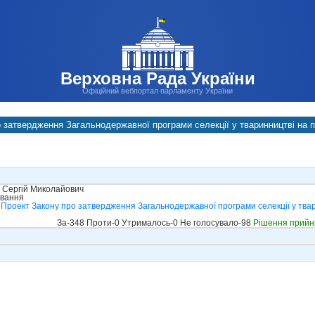
Верховна Рада України
Офіційний вебпортал парламенту України
 затвердження Загальнодержавної програми селекції у тваринництві на пе
 Сергій Миколайович
ування
Проект Закону про затвердження Загальнодержавної програми селекції у твари
За-348 Проти-0 Утрималось-0 Не голосувало-98
Рішення прийн