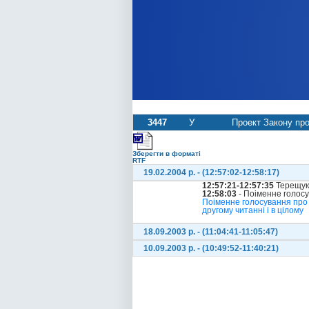
3447
У
Проект Закону про
Зберегти в форматі
RTF
19.02.2004 р. - (12:57:02-12:58:17)
12:57:21-12:57:35
Терещук
12:58:03
- Поіменне голос
Поіменне голосування про 
другому читанні і в цілому
18.09.2003 р. - (11:04:41-11:05:47)
10.09.2003 р. - (10:49:52-11:40:21)