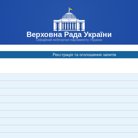
Верховна Рада України
Офіційний вебпортал парламенту України
Реєстрація та оголошення запитів