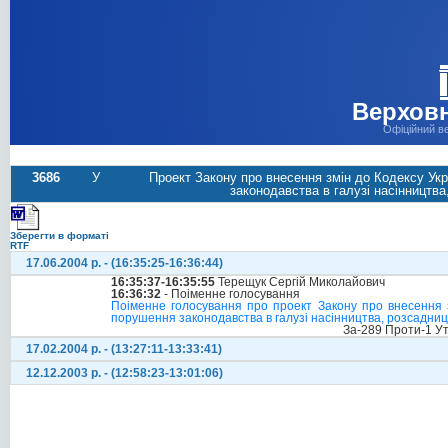
Верховн
Офіційний в
3686
У
Проект Закону про внесення змін до Кодексу Ук
законодавства в галузі насінництва
Зберегти в форматі
RTF
17.06.2004 р. - (16:35:25-16:36:44)
16:35:37-16:35:55
Терещук Сергій Миколайович
16:36:32
- Поіменне голосування
Поіменне голосування про проект Закону про внесення з
порушення законодавства в галузі насінництва, розсадницт
За-289 Проти-1 У
17.02.2004 р. - (13:27:11-13:33:41)
12.12.2003 р. - (12:58:23-13:01:06)