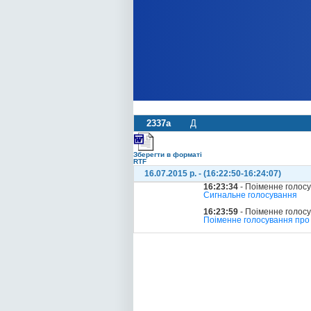
2337а
Д
Зберегти в форматі
RTF
16.07.2015 р. - (16:22:50-16:24:07)
16:23:34
- Поіменне голос
Сигнальне голосування
16:23:59
- Поіменне голос
Поіменне голосування про 