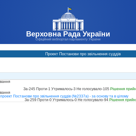
Верховна Рада України
Офіційний вебпортал парламенту України
Проект Постанови про звільнення суддів
ування
За-245 Проти-1 Утрималось-3 Не голосувало-105
Рішення прий
ування
проект Постанови про звільнення суддів (№2337а) - за основу та в цілому
За-259 Проти-0 Утрималось-0 Не голосувало-94
Рішення прийн