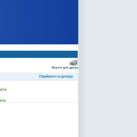
Версія для друку
Прийнято в цілому
няте
яте