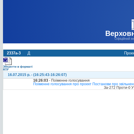
Верховн
Офіційний в
2337а-3
Д
Проек
Зберегти в форматі
RTF
16.07.2015 р. - (16:25:43-16:26:07)
16:26:03
- Поіменне голосування
Поіменне голосування про проект Постанови про звільнення
За-272 Проти-0 У