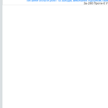
питання оплати робіт та заходів, виконаних підприємствам
За-280 Проти-0 У