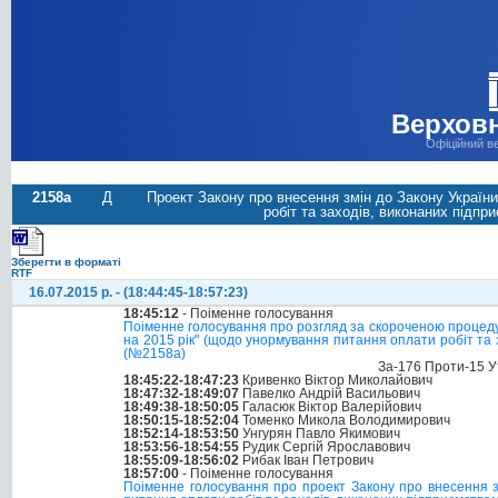
Верховн
Офіційний в
2158а
Д
Проект Закону про внесення змін до Закону Україн
робіт та заходів, виконаних підп
Зберегти в форматі
RTF
16.07.2015 р. - (18:44:45-18:57:23)
18:45:12
- Поіменне голосування
Поіменне голосування про розгляд за скороченою процеду
на 2015 рік" (щодо унормування питання оплати робіт та 
(№2158а)
За-176 Проти-15 У
18:45:22-18:47:23
Кривенко Віктор Миколайович
18:47:32-18:49:07
Павелко Андрій Васильович
18:49:38-18:50:05
Галасюк Віктор Валерійович
18:50:15-18:52:04
Томенко Микола Володимирович
18:52:14-18:53:50
Унгурян Павло Якимович
18:53:56-18:54:55
Рудик Сергій Ярославович
18:55:09-18:56:02
Рибак Іван Петрович
18:57:00
- Поіменне голосування
Поіменне голосування про проект Закону про внесення з