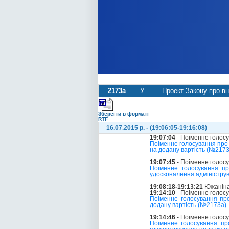
2173а
У
Проект Закону про вн
Зберегти в форматі
RTF
16.07.2015 р. - (19:06:05-19:16:08)
19:07:04
- Поіменне голос
Поіменне голосування про 
на додану вартість (№217
19:07:45
- Поіменне голос
Поіменне голосування пр
удосконалення адміністру
19:08:18-19:13:21
Южаніна
19:14:10
- Поіменне голос
Поіменне голосування про
додану вартість (№2173а) -
19:14:46
- Поіменне голос
Поіменне голосування пр