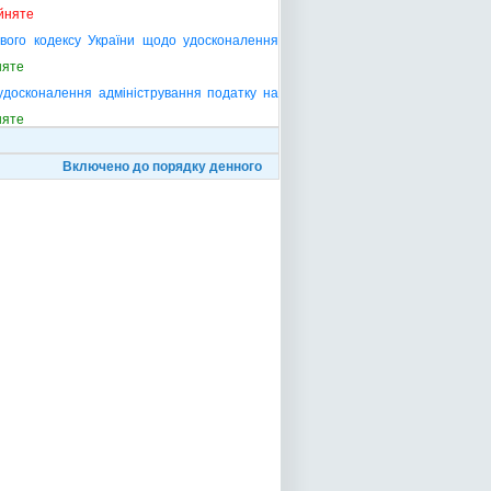
йняте
вого кодексу України щодо удосконалення
няте
удосконалення адміністрування податку на
няте
Включено до порядку денного