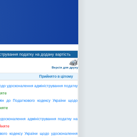
стрування податку на додану вартість
Версія для друку
Прийнято в цілому
щодо удосконалення адміністрування податку
няте
ін до Податкового кодексу України щодо
няте
удосконалення адміністрування податку на
йняте
вого кодексу України щодо удосконалення