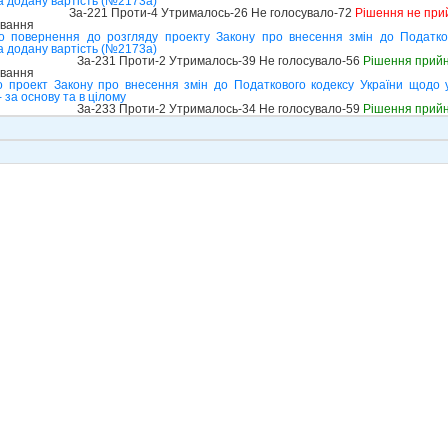
а додану вартість (№2173а)
За-221 Проти-4 Утрималось-26 Не голосувало-72
Рішення не при
ування
о повернення до розгляду проекту Закону про внесення змін до Податко
а додану вартість (№2173а)
За-231 Проти-2 Утрималось-39 Не голосувало-56
Рішення прий
ування
 проект Закону про внесення змін до Податкового кодексу України щодо 
 за основу та в цілому
За-233 Проти-2 Утрималось-34 Не голосувало-59
Рішення прий