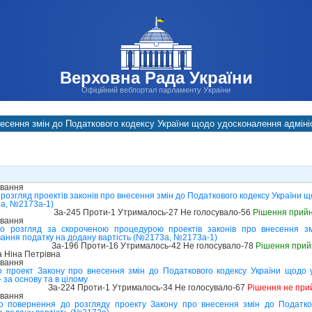
Верховна Рада України
Офіційний вебпортал парламенту України
есення змін до Податкового кодексу України щодо удосконалення адміні
ування
розгляд проектів законів про внесення змін до Податкового кодексу України 
3а, №2173а-1)
За-245 Проти-1 Утрималось-27 Не голосувало-56
Рішення прий
ування
о розгляд за скороченою процедурою проектів законів про внесення зм
вання податку на додану вартість (№2173а, №2173а-1)
За-196 Проти-16 Утрималось-42 Не голосувало-78
Рішення прий
 Ніна Петрівна
ування
 проект Закону про внесення змін до Податкового кодексу України щодо 
 за основу та в цілому
За-224 Проти-1 Утрималось-34 Не голосувало-67
Рішення не при
ування
о повернення до розгляду проекту Закону про внесення змін до Податко