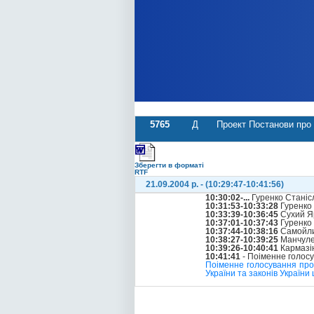
5765
Д
Проект Постанови про 
Зберегти в форматі
RTF
21.09.2004 р. - (10:29:47-10:41:56)
10:30:02-...
Гуренко Станіс
10:31:53-10:33:28
Гуренко 
10:33:39-10:36:45
Сухий Я
10:37:01-10:37:43
Гуренко 
10:37:44-10:38:16
Самойли
10:38:27-10:39:25
Манчуле
10:39:26-10:40:41
Кармазі
10:41:41
- Поіменне голос
Поіменне голосування про 
України та законів України