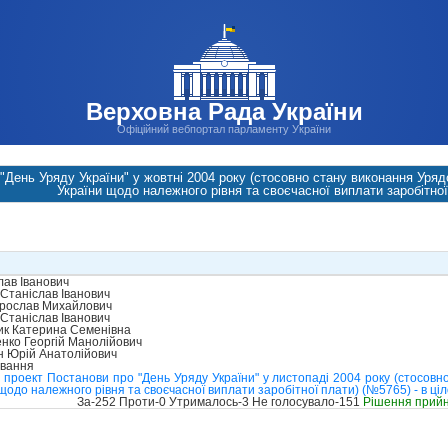
Верховна Рада України
Офіційний вебпортал парламенту України
"День Уряду України" у жовтні 2004 року (стосовно стану виконання Урядо
України щодо належного рівня та своєчасної виплати заробітної
лав Іванович
Станіслав Іванович
рослав Михайлович
Станіслав Іванович
к Катерина Семенівна
нко Георгій Манолійович
н Юрій Анатолійович
ування
проект Постанови про "День Уряду України" у листопаді 2004 року (стосовн
 щодо належного рівня та своєчасної виплати заробітної плати) (№5765) - в ці
За-252 Проти-0 Утрималось-3 Не голосувало-151
Рішення прий