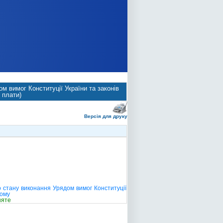
м вимог Конституції України та законів
 плати)
Версія для друку
о стану виконання Урядом вимог Конституції
лому
няте