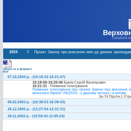
Верховн
Офіційний в
2024
У
Проект Закону про внесення змін до деяких законодавчи
Зберегти в форматі
RTF
07.10.2004 р. - (10:19:32-10:21:47)
10:19:50-10:20:46
Буряк Сергій Васильович
10:21:31
- Поіменне голосування
Поіменне голосування про проект Закону про внесення змі
векселів в Україні" (№2024) - у другому читанні і в цілому
За-74 Проти-1 Утр
06.02.2003 р. - (16:38:03-16:39:43)
26.12.2002 р. - (12:27:54-12:31:31)
29.11.2002 р. - (10:50:42-11:05:24)