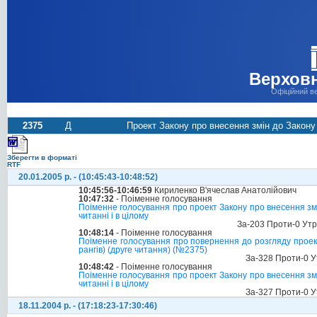
Верховн
Офіційний в
2375
Д
Проект Закону про внесення змін до Закону
Зберегти в форматі
RTF
20.01.2005 р. - (10:45:43-10:48:52)
10:45:56-10:46:59
Кириленко В'ячеслав Анатолійович
10:47:32
- Поіменне голосування
Поіменне голосування про проект Закону про внесення змі
читанні і в цілому
За-203 Проти-0 Ут
10:48:14
- Поіменне голосування
Поіменне голосування про повернення до розгляду проек
рангів) (друге читання) (№2375)
За-328 Проти-0 У
10:48:42
- Поіменне голосування
Поіменне голосування про проект Закону про внесення змі
читанні і в цілому
За-327 Проти-0 У
18.11.2004 р. - (17:18:23-17:30:46)