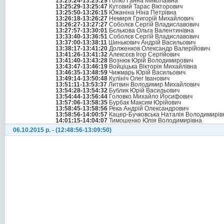
13:25:24-13:25:29
Гопко Ганна Миколаївна
13:25:29-13:25:47
Кутовий Тарас Вікторович
13:25:50-13:26:15
Южаніна Ніна Петрівна
13:26:18-13:26:27
Немиря Григорій Михайлович
13:26:27-13:27:27
Соболєв Сергій Владиславович
13:27:57-13:30:01
Бєлькова Ольга Валентинівна
13:33:40-13:36:51
Соболєв Сергій Владиславович
13:37:00-13:38:11
Шинькович Андрій Васильович
13:38:17-13:41:20
Долженков Олександр Валерійович
13:41:26-13:41:32
Алексєєв Ігор Сергійович
13:41:40-13:43:28
Вознюк Юрій Володимирович
13:43:47-13:46:19
Войціцька Вікторія Михайлівна
13:46:35-13:48:59
Чижмарь Юрій Васильович
13:49:14-13:50:48
Кулініч Олег Іванович
13:51:11-13:53:37
Литвин Володимир Михайлович
13:54:28-13:54:32
Бублик Юрій Васильович
13:54:44-13:56:44
Головко Михайло Йосифович
13:57:06-13:58:35
Бурбак Максим Юрійович
13:58:45-13:58:56
Река Андрій Олександрович
13:58:56-14:00:57
Кацер-Бучковська Наталія Володимирів
14:01:15-14:04:07
Тимошенко Юлія Володимирівна
06.10.2015 р. - (12:48:56-13:09:50)