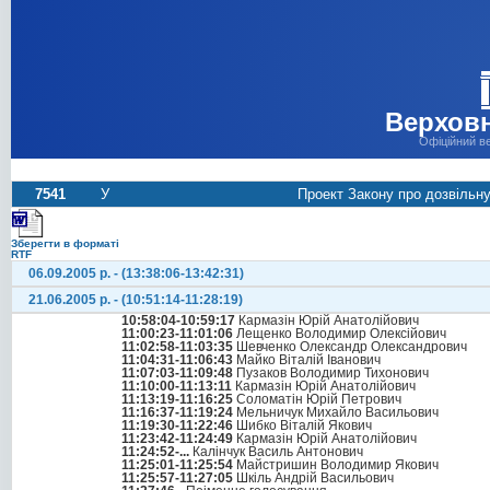
Верховн
Офіційний в
7541
У
Проект Закону про дозвільну
Зберегти в форматі
RTF
06.09.2005 р. - (13:38:06-13:42:31)
21.06.2005 р. - (10:51:14-11:28:19)
10:58:04-10:59:17
Кармазін Юрій Анатолійович
11:00:23-11:01:06
Лещенко Володимир Олексійович
11:02:58-11:03:35
Шевченко Олександр Олександрович
11:04:31-11:06:43
Майко Віталій Іванович
11:07:03-11:09:48
Пузаков Володимир Тихонович
11:10:00-11:13:11
Кармазін Юрій Анатолійович
11:13:19-11:16:25
Соломатін Юрій Петрович
11:16:37-11:19:24
Мельничук Михайло Васильович
11:19:30-11:22:46
Шибко Віталій Якович
11:23:42-11:24:49
Кармазін Юрій Анатолійович
11:24:52-...
Калінчук Василь Антонович
11:25:01-11:25:54
Майстришин Володимир Якович
11:25:57-11:27:05
Шкіль Андрій Васильович