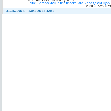
11:27:46
- Поіменне голосування
Поіменне голосування про проект Закону про дозвільну сис
За-306 Проти-0 У
31.05.2005 р. - (13:42:25-13:42:52)