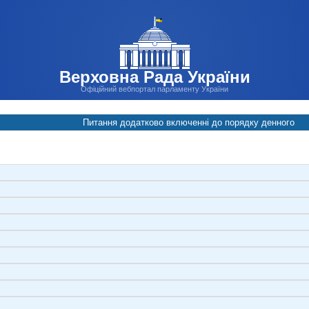
Верховна Рада України
Офіційний вебпортал парламенту України
Питання додатково включенні до порядку денного