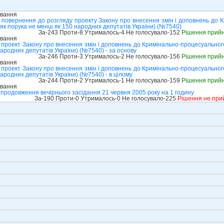
ування
 повернення до розгляду проекту Закону про внесення змін і доповнень до К
 як порука не менш як 150 народних депутатів України) (№7540)
За-243 Проти-8 Утрималось-4 Не голосувало-152
Рішення прий
ування
проект Закону про внесення змін і доповнень до Кримінально-процесуального
ародних депутатів України) (№7540) - за основу
За-246 Проти-3 Утрималось-2 Не голосувало-156
Рішення прий
ування
проект Закону про внесення змін і доповнень до Кримінально-процесуального
ародних депутатів України) (№7540) - в цілому
За-244 Проти-2 Утрималось-1 Не голосувало-159
Рішення прий
ування
продовження вечірнього засідання 21 червня 2005 року на 1 годину
За-190 Проти-0 Утрималось-0 Не голосувало-225
Рішення не при