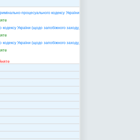
римінально-процесуального кодексу України
няте
 кодексу України (щодо запобіжного заходу,
няте
 кодексу України (щодо запобіжного заходу,
няте
йняте