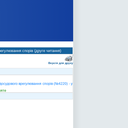
регулювання спорів (друге читання)
Версія для друку
досудового врегулювання спорів (№4220) - у
няте