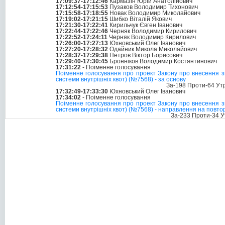
17:09:37-17:12:46
Кармазін Юрій Анатолійович
17:12:54-17:15:53
Пузаков Володимир Тихонович
17:15:58-17:18:55
Новак Володимир Миколайович
17:19:02-17:21:15
Шибко Віталій Якович
17:21:30-17:22:41
Кирильчук Євген Іванович
17:22:44-17:22:46
Черняк Володимир Кирилович
17:22:52-17:24:11
Черняк Володимир Кирилович
17:26:00-17:27:13
Юхновський Олег Іванович
17:27:20-17:28:32
Одайник Микола Миколайович
17:28:37-17:29:38
Петров Віктор Борисович
17:29:40-17:30:45
Бронніков Володимир Костянтинович
17:31:22
- Поіменне голосування
Поіменне голосування про проект Закону про внесення зм
системи внутрішніх квот) (№7568) - за основу
За-198 Проти-64 Ут
17:32:49-17:33:30
Юхновський Олег Іванович
17:34:02
- Поіменне голосування
Поіменне голосування про проект Закону про внесення зм
системи внутрішніх квот) (№7568) - направлення на повт
За-233 Проти-34 У