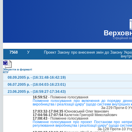
Верховн
Офіційний в
7568
У
Проект Закону про внесення змін до Закону Укра
внутрі
Зберегти в форматі
RTF
08.09.2005 р. - (16:31:48-16:42:19)
06.07.2005 р. - (16:04:03-16:23:01)
23.06.2005 р. - (16:59:27-17:34:43)
16:59:52
- Поіменне голосування
Поіменне голосування про включення до порядку денно
виробництва і реалізації цукру" (щодо системи внутрішніх 
За-229 Проти-0 У
17:03:32-17:04:35
Юхновський Олег Іванович
17:04:56-17:07:54
Калетнік Григорій Миколайович
17:08:43
- Поіменне голосування
Поіменне голосування про проект Постанови про неприй
регулювання виробництва і реалізації цукру" (щодо систем
За-128 Проти-10 Ут