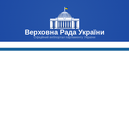
Верховна Рада України
Офіційний вебпортал парламенту України