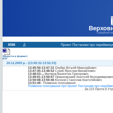
Верховн
Офіційний в
8588
Д
Проект Постанови про перейменув
Зберегти в форматі
RTF
20.12.2005 р. - (13:45:32-13:52:33)
13:45:50-13:47:31
Олуйко Віталій Миколайович
13:47:45-13:48:52
Сухий Ярослав Михайлович
13:48:53-...
Матвєєв Валентин Григорович
13:49:01-13:50:07
Оржаховський Анатолій Володимирович
13:50:08-13:50:46
Косінов Станіслав Анатолійович
13:51:49
- Поіменне голосування
Поіменне голосування про проект Постанови про переймену
За-215 Проти-6 Ут