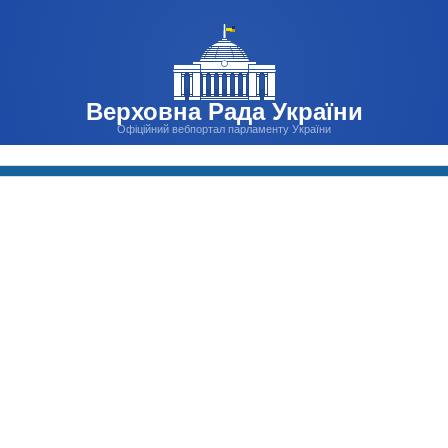
Верховна Рада України
Офіційний вебпортал парламенту України